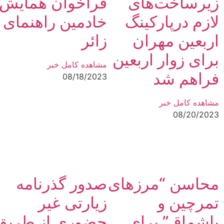
زیرساخت‌های
فراخوان همایش
لازم درپارکینگ
خادمین راهنمای
اربعین مهران
زائر
برای زوار اربعین
مشاهده کامل خبر
فراهم شد
08/18/2023
مشاهده کامل خبر
08/20/2023
محاسن “مرزهای
صدور گذرنامه
تمرچین و
زیارتی غیر
باشماق” برای
حضوری از طریق