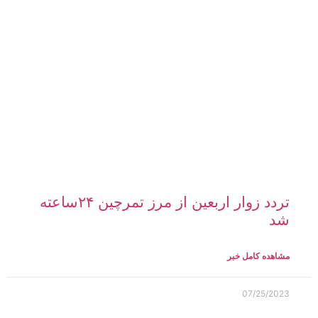
مشاهده کامل خبر
07/25/2023
فعالیت مرز خسروی برای اربعین امسال
شبانه روزی می‌شود؟
مشاهده کامل خبر
07/25/2023
زمان پخش «حسینیه معلی» از تلویزیون