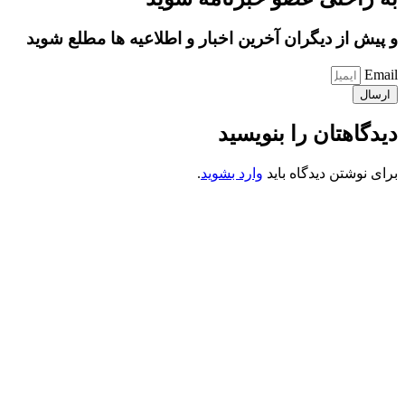
و پیش از دیگران آخرین اخبار و اطلاعیه ها مطلع شوید
Email
ارسال
دیدگاهتان را بنویسید
برای نوشتن دیدگاه باید
وارد بشوید
.
کانون فرهنگی تبلیغی جهادی راهنمای زائر
شماره ثبت : 55382
شناسه ملی : 14012122640
موکب راهنمای زائر
شماره مجوز
1402275700
گروه جهادی راهنمای زائر