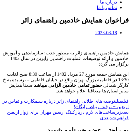
درباره ما
تماس با ما
فراخوان همایش خادمین راهنمای زائر
2023-08-18
همایش خادمین راهنمای زائر به منظور جذب؛ سازماندهی و آموزش
خادمین و ارائه توضیحات عملیات راهنمایی زایرین در سال 1402
برگزار می گردد.
این همایش جمعه مورخ 27 مرداد 1402 از ساعت 8:30 صبح لغایت
13:30
در
فاطمیه بزرگ تهران واقع در خیابان فاطمی – نرسیده به خ
کارگر شمالی
حضور تمامی خادمین الزامی میباشد
ضمنا همایش
سایر استان ها متعاقبا اعلام خواهد شد.
قبلی
قبلی
توصیه های طلایی راهنمای زائر درباره سیمکارت و تماس در
اربعین + ترفند ارتباط رایگان!
بعدی
زیرساخت‌های لازم درپارکینگ اربعین مهران برای زوار اربعین
فراهم شد
بعدی
به راحتی عضو خبرنامه شوید