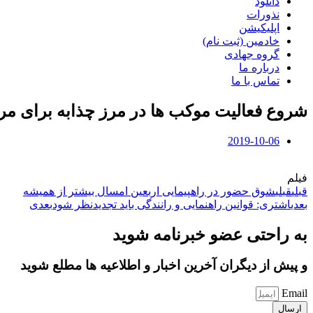
دانلود
نذورات
اپلیکیشن
خادمین (ثبت نام)
گروه جهادی
درباره ما
تماس با ما
شروع فعالیت موکب ها در مرز چذابه برای م
2019-10-06
فیلم
قبلی
قبلی
شوق حضور در راهپیمایی اربعین امسال بیشتر از همیشه
بعدی
اشتری: قوانین راهنمایی و رانندگی باید تجدیدنظر شود
بعدی
به راحتی عضو خبرنامه شوید
و پیش از دیگران آخرین اخبار و اطلاعیه ها مطلع شوید
Email
ارسال