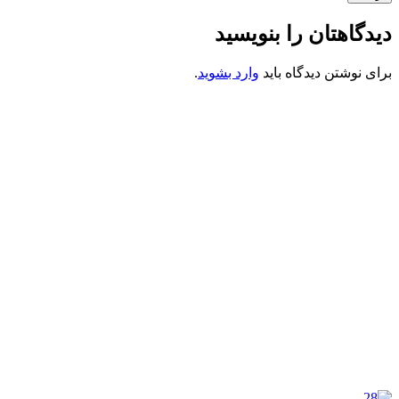
دیدگاهتان را بنویسید
برای نوشتن دیدگاه باید
وارد بشوید
.
کانون فرهنگی تبلیغی جهادی راهنمای زائر
شماره ثبت : 55382
شناسه ملی : 14012122640
موکب راهنمای زائر
شماره مجوز
1402275700
گروه جهادی راهنمای زائر
شماره ثبت
3936807014001