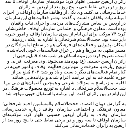
زائران اربعین حسینی اظهار کرد: موکب‌های سازمان اوقاف تا سه
روز و در برخی نقاط حتی تا پنج روز بعد از اربعین به زائران
خدمات‌رسانی می‌کنند. وی یکی از وظایف سازمان اوقاف را اجرای
امینانه نیات واقفان دانست و گفت: بیشتر فعالیت‌های این سازمان
در اربعین بر اساس مشارکت‌های مردمی و اجرای نیات واقفان
بوده است. معاون فرهنگی و اجتماعی سازمان اوقاف خاطرنشان
کرد: ۷۴ موکب برای این ایام از سوی سازمان اوقاف و امور خیریه
دایر ‌شده بود. حجت‌الاسلام شرفخانی با اشاره به اینکه درزمینهٔ
اسکان، پذیرایی و فعالیت‌های فرهنگی هم در سطح امامزادگان در
مسیر منتهی به مرزها و هم در عراق فعالیت‌های خوبی انجام‌شده
است، تصریح کرد: درزمینه اسکان هر شب تعداد قابل‌توجهی از
زائران اربعین حسینی (ع) بهره‌مند می‌شوند. وی معرفت افزایی و
ترویج زیارت با معرفت را مهم‌ترین فعالیت اوقاف و امور خیریه در
کنار تمام فعالیت‌های دیگر دانست و یادآور شد: ۲۰۳ مُبلغ نیز از
حوزه علمیه قم به این مراسم اعزام شدند و برنامه‌هایی همانند
اقامه نماز، پاسخ به سؤالات شرعی و همچنین گفتمان‌های دینی برپا
شد. حجت‌الاسلام شرفخانی با اشاره به توزیع محصولات فرهنگی در
این ایام در بین زائران گفت: این برنامه با استقبال خوبی مواجه شد
به گزارش دیوان اقتصاد، حجت‌الاسلام والمسلمین احمد شرفخانی؛
معاون فرهنگی و اجتماعی سازمان اوقاف درباره خدمت‌رسانی
سازمان اوقاف به زائران اربعین حسینی اظهار کرد: موکب‌های
سازمان اوقاف تا سه روز و در برخی نقاط حتی تا پنج روز بعد از
اربعین به زائران خدمات‌رسانی می‌کنند.