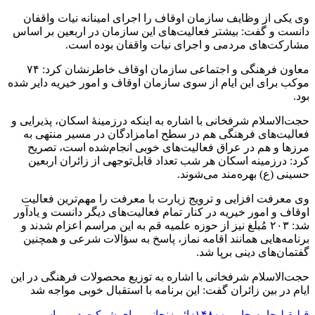
وی یکی از وظایف سازمان اوقاف را اجرای امینانه نیات واقفان
دانست و گفت: بیشتر فعالیت‌های این سازمان در اربعین بر اساس
مشارکت‌های مردمی و اجرای نیات واقفان بوده است.
معاون فرهنگی و اجتماعی سازمان اوقاف خاطرنشان کرد: ۷۴
موکب برای این ایام از سوی سازمان اوقاف و امور خیریه دایر ‌شده
بود.
حجت‌الاسلام شرفخانی با اشاره به اینکه درزمینهٔ اسکان، پذیرایی و
فعالیت‌های فرهنگی هم در سطح امامزادگان در مسیر منتهی به
مرزها و هم در عراق فعالیت‌های خوبی انجام‌شده است، تصریح
کرد: درزمینه اسکان هر شب تعداد قابل‌توجهی از زائران اربعین
حسینی (ع) بهره‌مند می‌شوند.
وی معرفت افزایی و ترویج زیارت با معرفت را مهم‌ترین فعالیت
اوقاف و امور خیریه در کنار تمام فعالیت‌های دیگر دانست و یادآور
شد: ۲۰۳ مُبلغ نیز از حوزه علمیه قم به این مراسم اعزام شدند و
برنامه‌هایی همانند اقامه نماز، پاسخ به سؤالات شرعی و همچنین
گفتمان‌های دینی برپا شد.
حجت‌الاسلام شرفخانی با اشاره به توزیع محصولات فرهنگی در این
ایام در بین زائران گفت: این برنامه با استقبال خوبی مواجه شد
قبلی
قبلی
جا به جایی ۱۴۸۰۰زائر زنجانی برای شرکت در مراسم