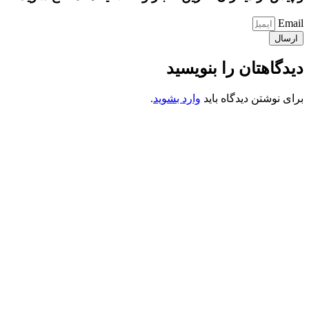
Email
ارسال
دیدگاهتان را بنویسید
برای نوشتن دیدگاه باید
وارد بشوید
.
کانون فرهنگی تبلیغی جهادی راهنمای زائر
شماره ثبت : 55382
شناسه ملی : 14012122640
موکب راهنمای زائر
شماره مجوز
1402275700
گروه جهادی راهنمای زائر
شماره ثبت