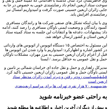
وی خاطرنشان کرد: سال گذشته با اقداماتی که کمیته حمل و نقل و
سوخت ستاد اربعین انجام داد رضایتمندی خوبی به خصوص در جا به
جایی زائران اربعین حسینی صورت گرفت و امیدواریم امسال نیز
رضایتمندی افزایش یابد.
وی با بیان اینکه تشکل های صنفی شرکت ها و رانندگان مسافری
کمبود رانندگان و وضعیت ایمنی ناوگان مسافری را رصد کنند، ادامه
داد: پیشنهادات، دغدغه ها و انتقادات این جلسه به ستاد کمیته ستاد
اربعین استان و کشور ارسال خواهد شد.
این مسئول به اختصاص ۱۵ دستگاه اتوبوس از اتوبوس های وارداتی
در کشور اشاره و اظهارکرد: امیدواریم با وارد شدن این اتوبوس ها
قبل از اعزام زائران اربعین حسینی به مرز مهران، مشکلات ناوگان
حمل و نقل عمومی به حداقل برسد. / ایسنا
مدیرکل راهداری و حمل و نقل جاده ای خراسان شمالی بر تامین و
ایمنی ناوگان حمل و نقل عمومی زائران اربعین حسینی تاکید کرد.
قبلی
قبلی
سیاست زودتر رفتن و دیرتر آمدن زائران مدنظر ستاد
اربعین است
بعدی
سهمیه ۷۰ هزار نفری تهرانی ها برای مراسم اربعین
بعدی
به راحتی عضو خبرنامه شوید
و پیش از دیگران آخرین اخبار و اطلاعیه ها مطلع شوید