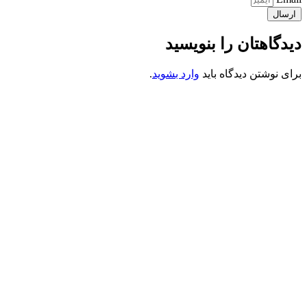
ارسال
دیدگاهتان را بنویسید
برای نوشتن دیدگاه باید
وارد بشوید
.
کانون فرهنگی تبلیغی جهادی راهنمای زائر
شماره ثبت : 55382
شناسه ملی : 14012122640
موکب راهنمای زائر
شماره مجوز
1402275700
گروه جهادی راهنمای زائر
شماره ثبت
3936807014001