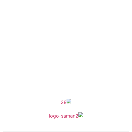
موکب راهنمای زائر
شماره مجوز
1402275700
گروه جهادی راهنمای زائر
شماره ثبت
3936807014001