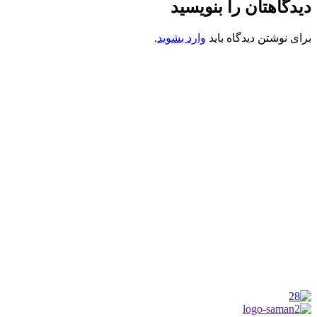
دیدگاهتان را بنویسید
برای نوشتن دیدگاه باید
وارد بشوید
.
کانون فرهنگی تبلیغی جهادی راهنمای زائر
شماره ثبت : 55382
شناسه ملی : 14012122640
موکب راهنمای زائر
شماره مجوز
1402275700
گروه جهادی راهنمای زائر
شماره ثبت
3936807014001