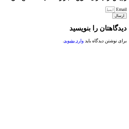
Email
ارسال
دیدگاهتان را بنویسید
برای نوشتن دیدگاه باید
وارد بشوید
.
کانون فرهنگی تبلیغی جهادی راهنمای زائر
شماره ثبت : 55382
شناسه ملی : 14012122640
موکب راهنمای زائر
شماره مجوز
1402275700
گروه جهادی راهنمای زائر
شماره ثبت