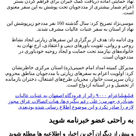
نهاد حمایتی آماده دریافت کمک خیران برای فراهم کردن بستر
اعزام شمار بیشتری از مددجویان تحت پوشش به این سفر معنوی
است.
موسی‌نژاد تصریح کرد: سال گذشته 160 نفر مددجو زیرپوشش این
نهاد از استان به سفر عتبات عالیات مشرف شدند.
وی ادامه داد: هدف از برگزاری این سفرهای زیارتی ایجاد نشاط
روحی و روانی، تقویت باورهای دینی و اعتقادی، ارج نهادن به
خانواده‌های نیازمند تحت حمایت و ایجاد روحیه خودباوری در
مددجویان است.
مدیرکل کمیته امداد امام خمینی(ره) استان مرکزی خاطرنشان
کرد: اولویت اعزام به سفرهای زیارتی با مددجویان مناطق محروم،
زنان سرپرست خانوار، مجریان طرح‌های اشتغال، دختران بازمانده
از تحصیل و در آستانه ازدواج است.
قبلی
قبلی
اعزام ۹۰۰۰ زائر از فرودگاه اصفهان به عتبات عالیات
بعدی
آذری جهرمی: علی رغم پیگیری‌ها، هیات اتصالات عراق مجوز
لازم را صادر نکرد و این موضوع اطلاع رسانی شده بود
بعدی
به راحتی عضو خبرنامه شوید
و پیش از دیگران آخرین اخبار و اطلاعیه ها مطلع شوید