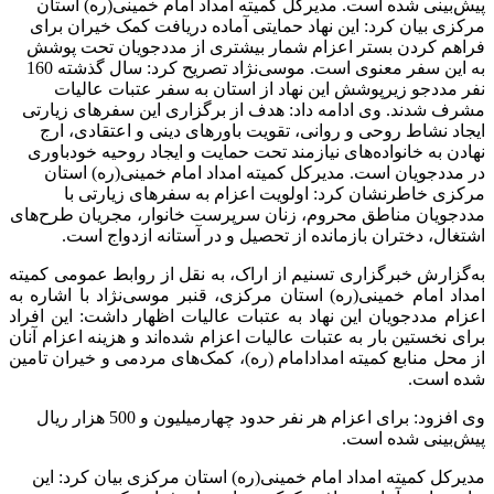
پیش‌بینی شده است. مدیرکل کمیته امداد امام خمینی(ره) استان
مرکزی بیان کرد: این نهاد حمایتی آماده دریافت کمک خیران برای
فراهم کردن بستر اعزام شمار بیشتری از مددجویان تحت پوشش
به این سفر معنوی است. موسی‌نژاد تصریح کرد: سال گذشته 160
نفر مددجو زیرپوشش این نهاد از استان به سفر عتبات عالیات
مشرف شدند. وی ادامه داد: هدف از برگزاری این سفرهای زیارتی
ایجاد نشاط روحی و روانی، تقویت باورهای دینی و اعتقادی، ارج
نهادن به خانواده‌های نیازمند تحت حمایت و ایجاد روحیه خودباوری
در مددجویان است. مدیرکل کمیته امداد امام خمینی(ره) استان
مرکزی خاطرنشان کرد: اولویت اعزام به سفرهای زیارتی با
مددجویان مناطق محروم، زنان سرپرست خانوار، مجریان طرح‌های
اشتغال، دختران بازمانده از تحصیل و در آستانه ازدواج است.
به‌گزارش خبرگزاری تسنیم از اراک، به نقل از روابط عمومی کمیته
امداد امام خمینی(ره) استان مرکزی، قنبر موسی‌نژاد با اشاره به
اعزام مددجویان این نهاد به عتبات عالیات اظهار داشت: این افراد
برای نخستین بار به عتبات عالیات اعزام شده‌اند و هزینه اعزام آنان
از محل منابع کمیته امدادامام (ره)، کمک‌های مردمی و خیران تامین
شده است.
وی افزود: برای اعزام هر نفر حدود چهارمیلیون و 500 هزار ریال
پیش‌بینی شده است.
مدیرکل کمیته امداد امام خمینی(ره) استان مرکزی بیان کرد: این