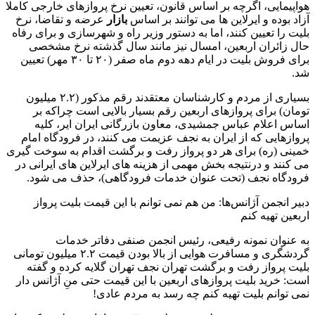
هواپیمایی، اگرچه بر اساس قانون، تعیین نرخ پروازهای خارجی کاملا
آزاد بوده و ایرلاین ها می توانند بر اساس
بازار
عرضه و تقاضا، نرخ
بلیت را تعیین کنند، اما به دستور وزیر راه و شهرسازی و برای رفاه
حال زائران اربعین، امسال نیز مانند سال گذشته نرخ مشخصی
برای فروش بلیت در ایام دهه دوم ماه صفر (۲۰ تا ۳۰ مهر) تعیین
شد.
بسیاری از مردم و کارشناسان معتقدند رقم مذکور (۲.۲ میلیون
تومان) برای پروازهای اربعین رقم بسیار بالایی است چراکه بر
اساس اعلام عباس جمشیدی، معاون بازرگانی ایران ایر، کلیه
پروازهایی که از ایران به نجف عزیمت می کنند، در فرودگاه امام
خمینی (ره) برای هر دو پرواز رفت و برگشت اقدام به سوخت گیری
می کنند و درنتیجه بخش مهمی از هزینه های ایرلاین های ایرانی در
فرودگاه نجف (تحت عنوان خدمات فرودگاهی)، حذف می شود.
دبیر انجمن آژانس‌ها: من هم نمی توانم با این قیمت بلیت پرواز
اربعین تهیه کنم
به عنوان نمونه رفیعی، رئیس انجمن صنفی دفاتر خدمات
گردشگری و مسافرت هوایی از بالا بودن قیمت ۲.۲ میلیون تومانی
بلیت پرواز رفت و برگشت تهران نجف تهران گلایه کرده و گفته
است: خرید بلیت پروازهای اربعین با این قیمت حتی منِ آژانس دار
نمی توانم بلیت تهیه کنم چه رسد به مردم عادی!