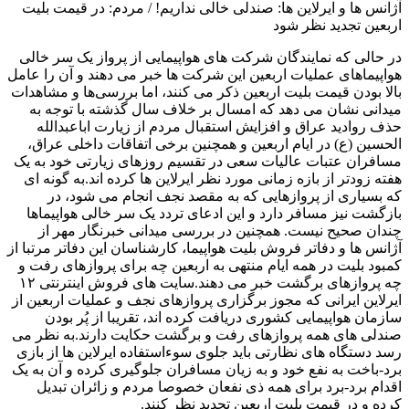
آژانس ها و ایرلاین ها: صندلی خالی نداریم! / مردم: در قیمت بلیت
اربعین تجدید نظر شود
در حالی که نمایندگان شرکت های هواپیمایی از پرواز یک سر خالی
هواپیماهای عملیات اربعین این شرکت ها خبر می دهند و آن را عامل
بالا بودن قیمت بلیت اربعین ذکر می کنند، اما بررسی‌ها و مشاهدات
میدانی نشان می دهد که امسال بر خلاف سال گذشته با توجه به
حذف روادید عراق و افزایش استقبال مردم از زیارت اباعبدالله
الحسین (ع) در ایام اربعین و همچنین برخی اتفاقات داخلی عراق،
مسافران عتبات عالیات سعی در تقسیم روزهای زیارتی خود به یک
هفته زودتر از بازه زمانی مورد نظر ایرلاین ها کرده اند.به گونه ای
که بسیاری از پروازهایی که به مقصد نجف انجام می شود، در
بازگشت نیز مسافر دارد و این ادعای تردد یک سر خالی هواپیماها
چندان صحیح نیست. همچنین در بررسی میدانی خبرنگار مهر از
آژانس ها و دفاتر فروش بلیت هواپیما، کارشناسان این دفاتر مرتبا از
کمبود بلیت در همه ایام منتهی به اربعین چه برای پروازهای رفت و
چه پروازهای برگشت خبر می دهند.سایت های فروش اینترنتی ۱۲
ایرلاین ایرانی که مجوز برگزاری پروازهای نجف و عملیات اربعین از
سازمان هواپیمایی کشوری دریافت کرده اند، تقریبا از پُر بودن
صندلی های همه پروازهای رفت و برگشت حکایت دارند.به نظر می
رسد دستگاه های نظارتی باید جلوی سوءاستفاده ایرلاین ها از بازی
برد-باخت به نفع خود و به زیان مسافران جلوگیری کرده و آن به یک
اقدام برد-برد برای همه ذی نفعان خصوصا مردم و زائران تبدیل
کرده و در قیمت بلیت اربعین تجدید نظر کنند.