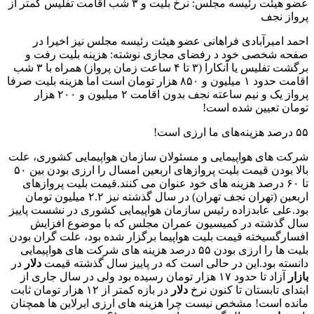
عضو هیئت رئیسه مجلس: نرخ بلیت و ۳ شب اقامت تفلیس کمتر از
پرواز نجف
احمد امیرآبادی فراهانی عضو هیئت رئیسه مجلس نیز اخیرا در
صفحه شخصی خود د رفضای مجازی نوشته: هزینه بلیت رفت و
برگشت تفلیس یا آنکارا (۳ تا ۴ ساعت زمان پرواز) همراه با ۳ شب
اقامت حدود ۱ میلیون و ۸۵۰ هزار تومان است اما هزینه بلیت صرفا
پرواز یک و نیم ساعته نجف بدون اقامت ۲ میلیون و ۲۰۰ هزار
تومان تعیین شده است!
۵۵ درصد هزینه‌های ما ارزی است!
شرکت های هواپیمایی و مسئولان سازمان هواپیمایی کشوری، علت
بالا بودن قیمت بلیت پروازهای اربعین امسال را ارزی بودن بین ۵۰
تا ۶۰ درصد هزینه های خود عنوان می کنند.قیمت بلیت پروازهای
اربعین (تهران نجف تهران) در سال گذشته نیز ۲.۲ میلیون تومان
بود.علی عابدزاده رئیس سازمان هواپیمایی کشوری در نشست پاییز
سال گذشته در کمیسیون عمران مجلس که با موضوع افزایش
افسارگسیخته قیمت بلیت هواپیما برگزار شده بود، علت گران بودن
بلیت ها را ارزی بودن ۵۵ درصد هزینه های شرکت های هواپیمایی
دانسته بود.این در حالی است که در پاییز سال گذشته قیمت
دلار
در
بازار
آزاد تا حدود ۱۷ هزار تومان رسیده بود ولی در سال جاری از
ابتدای تابستان تا کنون نرخ
دلار
در بازه کمتر از ۱۲ هزار تومان ثابت
مانده است! مشخص نیست چرا هزینه های ارزی ایرلاین ها همچنان