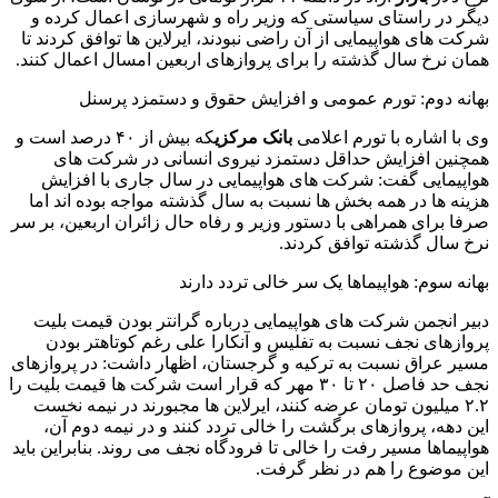
دیگر در راستای سیاستی که وزیر راه و شهرسازی اعمال کرده و
شرکت های هواپیمایی از آن راضی نبودند، ایرلاین ها توافق کردند تا
همان نرخ سال گذشته را برای پروازهای اربعین امسال اعمال کنند.
بهانه دوم: تورم عمومی و افزایش حقوق و دستمزد پرسنل
وی با اشاره با تورم اعلامی
بانک مرکزی
که بیش از ۴۰ درصد است و
همچنین افزایش حداقل دستمزد نیروی انسانی در شرکت های
هواپیمایی گفت: شرکت های هواپیمایی در سال جاری با افزایش
هزینه ها در همه بخش ها نسبت به سال گذشته مواجه بوده اند اما
صرفا برای همراهی با دستور وزیر و رفاه حال زائران اربعین، بر سر
نرخ سال گذشته توافق کردند.
بهانه سوم: هواپیماها یک سر خالی تردد دارند
دبیر انجمن شرکت های هواپیمایی درباره گرانتر بودن قیمت بلیت
پروازهای نجف نسبت به تفلیس و آنکارا علی رغم کوتاهتر بودن
مسیر عراق نسبت به ترکیه و گرجستان، اظهار داشت: در پروازهای
نجف حد فاصل ۲۰ تا ۳۰ مهر که قرار است شرکت ها قیمت بلیت را
۲.۲ میلیون تومان عرضه کنند، ایرلاین ها مجبورند در نیمه نخست
این دهه، پروازهای برگشت را خالی تردد کنند و در نیمه دوم آن،
هواپیماها مسیر رفت را خالی تا فرودگاه نجف می روند. بنابراین باید
این موضوع را هم در نظر گرفت.