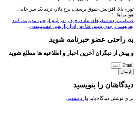
تورم بالا، افزایش حقوق پرسنل، نرخ دلار، تردد یک سر خالی
هواپیماها...!
قبلی
قبلی
مردم سفرهای عادی خود را در ایام اربعین مدیریت کنند
بعدی
هشدار جدی پلیس فتا به زائران اربعین حسینی
بعدی
به راحتی عضو خبرنامه شوید
و پیش از دیگران آخرین اخبار و اطلاعیه ها مطلع شوید
Email
ارسال
دیدگاهتان را بنویسید
برای نوشتن دیدگاه باید
وارد بشوید
.
کانون فرهنگی تبلیغی جهادی راهنمای زائر
شماره ثبت : 55382
شناسه ملی : 14012122640