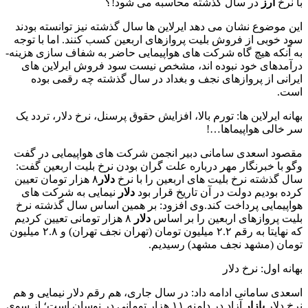
با نرخ
ارز
در سال گذشته محاسبه می شود!؟
این موضوع نشان می دهد ایرلاین ها سال گذشته نیز توانسته بودند
سود خوبی از فروش بلیت پروازهای اربعین کسب کنند. اما با توجه
به آنکه هیچ گاه شرکت های هواپیمایی حاضر به شفاف سازی هزینه-
درآمدهای خود نبوده اند، مشخص نیست سود فروش ایرلاین های
ایرانی از پروازهای نجف و بغداد در سال گذشته چه رقمی بوده
است.
بهانه ایرلاین ها: تورم بالا، افزایش حقوق پرسنل، نرخ دلار، تردد یک
سر خالی هواپیماها…!
مقصود اسعدی سامانی دبیر انجمن شرکت های هواپیمایی در گفت
وگو با خبرنگار مهر درباره علت گران بودن نرخ بلیت اربعین گفت:
سال گذشته نرخ بلیت های اربعین را با نرخ
دلار
۸ هزار تومان تعیین
کرده بودیم دولت در آن تاریخ قرار بود
دلار
نیمایی به شرکت های
هواپیمایی پرداخت کند.وی افزود: بر همین اساس سال گذشته نرخ
بلیت پروازهای اربعین را بر اساس
دلار
۸ هزار تومانی تعیین کردیم
که نهایتا به رقم ۲.۲ میلیون تومان (تهران نجف تهران) و ۲.۸ میلیون
تومان (مشهد نجف مشهد) رسیدیم.
بهانه اول: نرخ دلار
اسعدی سامانی ادامه داد: در سال جاری، هم رقم دلار نیمایی و هم
نرخ دلار
بازار
آزاد در دامنه ۱۱ هزار تومانی در نوسان است؛ از سوی