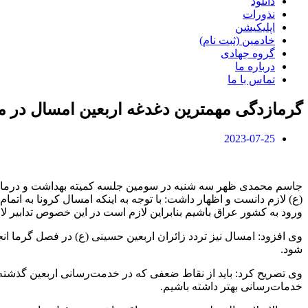
دانلود
نذورات
اپلیکیشن
خادمین (ثبت نام)
گروه جهادی
درباره ما
تماس با ما
گرمازدگی مهمترین دغدغه اربعین امسال در 
2023-07-25
جاسم محمدی ظهر سه شنبه در سومین جلسه کمیته بهداشت و درمان ارب
(ع) لازم دانست و اظهار داشت: با توجه به اینکه امسال کرونا به ات
ورود به کشور عراق باشیم بنابراین لازم است در این خصوص تدابیر ل
وی افزود: امسال نیز تردد زائران اربعین حسینی (ع) در فصل گرما انج
شود.
وی تصریح کرد: باید از نقاط ضعفی که در خدمت‌رسانی اربعین گذشته د
خدمات‌رسانی بهتر داشته باشیم.