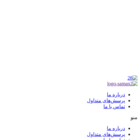
موکب راهنمای زائر
شماره مجوز
1402275700
گروه جهادی راهنمای زائر
شماره ثبت
3936807014001
درباره ما
پرسش‌های متداول
تماس با ما
منو
درباره ما
پرسش‌های متداول