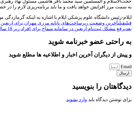
حجت‌الاسلام و المسلمین سید محمد باقر هاشمی مسئول نهاد رهبری در
به سمت مرز افزایش خواهد یافت و ما باید برنامه‌ریزی لازم را در خص
ایلام-رئیس دانشگاه علوم پزشکی ایلام با اشاره به اینکه گرمازدگی 
قبلی
قبلی
آخرین وضعیت زیرساخت‌های پایانه مرزی مهران برای اربعین
بعدی
رفع مشکل ثبت‌نام اربعین در سامانه سماح برای افراد زیر 18 سال
به راحتی عضو خبرنامه شوید
و پیش از دیگران آخرین اخبار و اطلاعیه ها مطلع شوید
Email
ارسال
دیدگاهتان را بنویسید
برای نوشتن دیدگاه باید
وارد بشوید
.
کانون فرهنگی تبلیغی جهادی راهنمای زائر
شماره ثبت : 55382
شناسه ملی : 14012122640