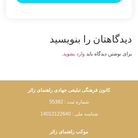
یدگاهتان را بنویسید
رای نوشتن دیدگاه باید
وارد بشوید
.
کانون فرهنگی تبلیغی جهادی راهنمای زائر
شماره ثبت : 55382
شناسه ملی : 14012122640
موکب راهنمای زائر