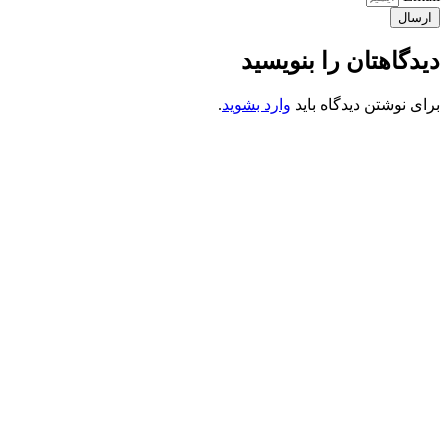
ارسال
دیدگاهتان را بنویسید
برای نوشتن دیدگاه باید
وارد بشوید
.
کانون فرهنگی تبلیغی جهادی راهنمای زائر
شماره ثبت : 55382
شناسه ملی : 14012122640
موکب راهنمای زائر
شماره مجوز
1402275700
گروه جهادی راهنمای زائر
شماره ثبت
3936807014001