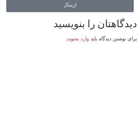
ارسال
دیدگاهتان را بنویسید
برای نوشتن دیدگاه باید
وارد بشوید
.
کانون فرهنگی تبلیغی جهادی راهنمای زائر
شماره ثبت : 55382
شناسه ملی : 14012122640
موکب راهنمای زائر
شماره مجوز
1402275700