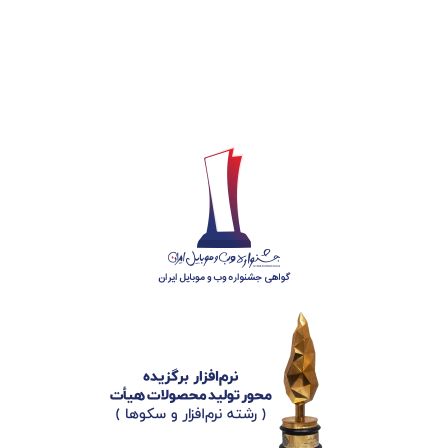
گروه جهادی راهنمای زائر
شماره ثبت
3936807014001