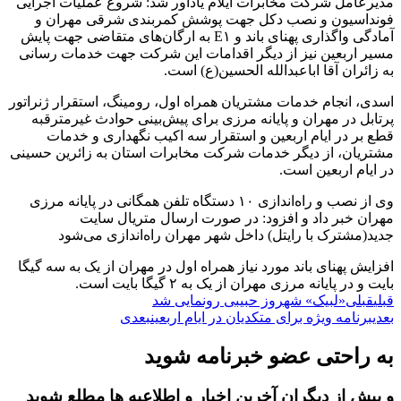
مدیرعامل شرکت مخابرات ایلام یادآور شد: شروع عملیات اجرایی
فونداسیون و نصب دکل جهت پوشش کمربندی شرقی مهران و
آمادگی واگذاری پهنای باند و E۱ به ارگان‌های متقاضی جهت پایش
مسیر اربعین نیز از دیگر اقدامات این شرکت جهت خدمات رسانی
به زائران آقا اباعبدالله الحسین(ع) است.
اسدی، انجام خدمات مشتریان همراه اول، رومینگ، استقرار ژنراتور
پرتابل در مهران و پایانه مرزی برای پیش‌بینی حوادث غیرمترقبه
قطع بر در ایام اربعین و استقرار سه اکیب نگهداری و خدمات
مشتریان، از دیگر خدمات شرکت مخابرات استان به زائرین حسینی
در ایام اربعین است.
وی از نصب و راه‌اندازی ۱۰ دستگاه تلفن همگانی در پایانه مرزی
مهران خبر داد و افزود: در صورت ارسال متریال سایت
جدید(مشترک با رایتل) داخل شهر مهران راه‌اندازی می‌شود
افزایش پهنای باند مورد نیاز همراه اول در مهران از یک به سه گیگا
بایت و در پایانه مرزی مهران از یک به ۲ گیگا بایت است.
قبلی
قبلی
«لبیک» شهروز حبیبی رونمایی شد
بعدی
برنامه ویژه برای متکدیان در ایام اربعین
بعدی
به راحتی عضو خبرنامه شوید
و پیش از دیگران آخرین اخبار و اطلاعیه ها مطلع شوید