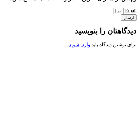
Email
ارسال
دیدگاهتان را بنویسید
برای نوشتن دیدگاه باید
وارد بشوید
.
کانون فرهنگی تبلیغی جهادی راهنمای زائر
شماره ثبت : 55382
شناسه ملی : 14012122640
موکب راهنمای زائر
شماره مجوز
1402275700
گروه جهادی راهنمای زائر
شماره ثبت