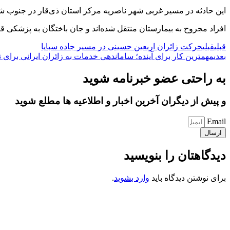
این حادثه در مسیر غربی شهر ناصریه مرکز استان ذی‌قار در جنوب شر
افراد مجروح به بیمارستان منتقل شده‌اند و جان باختگان به پزشکی قانون
قبلی
قبلی
حرکت زائران اربعین حسینی در مسیر جاده سبایا
بعدی
مهمترین کار برای آینده؛ ساماندهی خدمات به زائران ایرانی برای ت
به راحتی عضو خبرنامه شوید
و پیش از دیگران آخرین اخبار و اطلاعیه ها مطلع شوید
Email
ارسال
دیدگاهتان را بنویسید
برای نوشتن دیدگاه باید
وارد بشوید
.
کانون فرهنگی تبلیغی جهادی راهنمای زائر
شماره ثبت : 55382