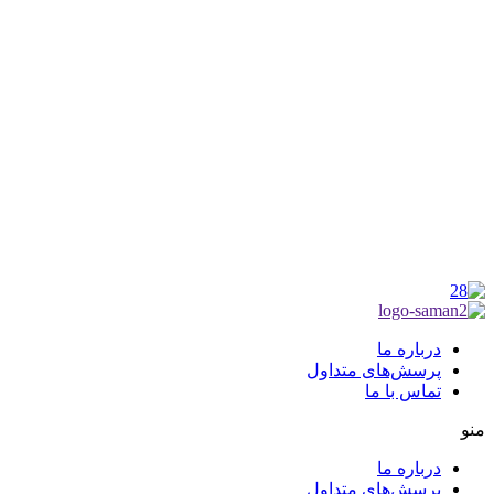
شناسه ملی : 14012122640
موکب راهنمای زائر
شماره مجوز
1402275700
گروه جهادی راهنمای زائر
شماره ثبت
3936807014001
درباره ما
پرسش‌های متداول
تماس با ما
منو
درباره ما
پرسش‌های متداول