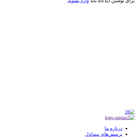
برای نوشتن دیدگاه باید
وارد بشوید
.
کانون فرهنگی تبلیغی جهادی راهنمای زائر
شماره ثبت : 55382
شناسه ملی : 14012122640
موکب راهنمای زائر
شماره مجوز
1402275700
گروه جهادی راهنمای زائر
شماره ثبت
3936807014001
درباره ما
پرسش‌های متداول