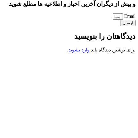
و پیش از دیگران آخرین اخبار و اطلاعیه ها مطلع شوید
Email
ارسال
دیدگاهتان را بنویسید
برای نوشتن دیدگاه باید
وارد بشوید
.
کانون فرهنگی تبلیغی جهادی راهنمای زائر
شماره ثبت : 55382
شناسه ملی : 14012122640
موکب راهنمای زائر
شماره مجوز
1402275700
گروه جهادی راهنمای زائر
شماره ثبت