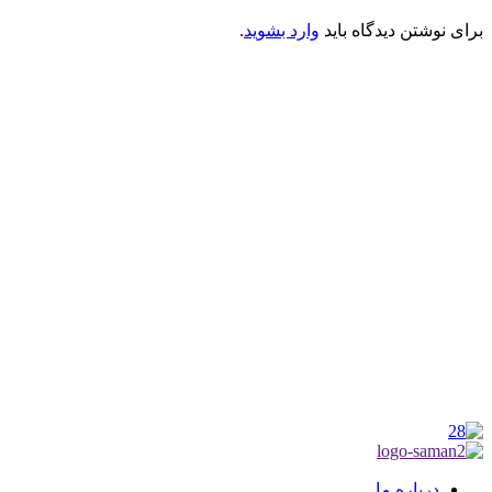
برای نوشتن دیدگاه باید
وارد بشوید
.
کانون فرهنگی تبلیغی جهادی راهنمای زائر
شماره ثبت : 55382
شناسه ملی : 14012122640
موکب راهنمای زائر
شماره مجوز
1402275700
گروه جهادی راهنمای زائر
شماره ثبت
3936807014001
درباره ما