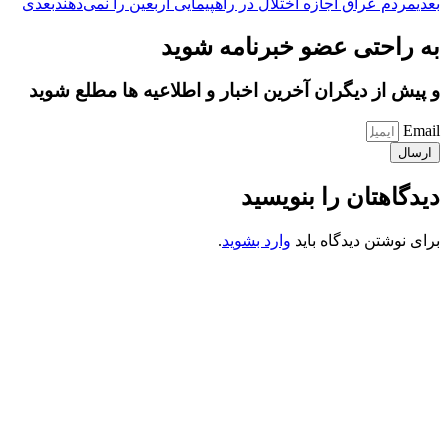
بعدی
مردم عراق اجازه اختلال در راهپیمایی اربعین را نمی‌دهند
بعدی
به راحتی عضو خبرنامه شوید
و پیش از دیگران آخرین اخبار و اطلاعیه ها مطلع شوید
Email
ارسال
دیدگاهتان را بنویسید
برای نوشتن دیدگاه باید
وارد بشوید
.
کانون فرهنگی تبلیغی جهادی راهنمای زائر
شماره ثبت : 55382
شناسه ملی : 14012122640
موکب راهنمای زائر
شماره مجوز