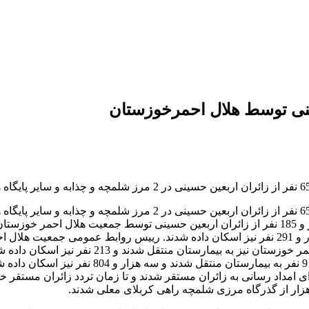
رییس روابط عمومی جمعیت هلال احمر خوزستان گفت: 32 هزار و 653 نف
440 نفر درمان سرپایی شدند و 109 نفر در پایگاه های
خوزستان مستقر هستند نیز سه هزار و 28 نفر درمان