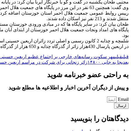
مجتبی طحان یکشنبه در گفت و گو با خبرنگار ایرنا بیان کرد: در پایانه مرزی شلمچه 20 هزار و 185 نفر از زائران اربعین حسینی توسط جمعیت هلال احم
وی گفت: همچنین 63 نفر در این مرز در پایگاه های جمعیت هلال احمر خوزستان به بیمارستان منتقل شدند و یک هزار و 291 نفر نیز اسکان داده شدند.
منتقل شدند و 213 نفر نیز اسکان داده شدند.
طحان بیان کرد: در سایر پایگاه ها که در مبادی ورودی خوزستان مستقر هستند نیز سه هزار و 28 نفر درمان سرپایی شدند و 9 نفر به بیمارستان منت
بود.
شلمچه و چذابه 2 کانون رسمی و اصلی تردد زائران اربعین حسینی است.
در اربعین پارسال 430هزار زائر از گذرگاه چذابه و 650 هزار از گذرگاه مرزی شلمچه راهی کربلای معلی شدند.
قبلی
قبلی
مهر سکوت رسانه‌های خارجی بر اجتماع عظیم اربعین حسینی
بعدی
جا به جایی ۱۴۸۰۰زائر زنجانی برای شرکت در مراسم اربعین حسینی
به راحتی عضو خبرنامه شوید
و پیش از دیگران آخرین اخبار و اطلاعیه ها مطلع شوید
Email
ارسال
دیدگاهتان را بنویسید