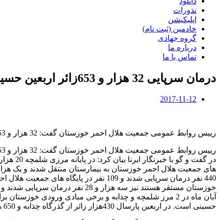
دانلود
نذورات
اپلیکیشن
خادمین (ثبت نام)
گروه جهادی
درباره ما
تماس با ما
درمان سرپایی 32 هزار و 653زائر اربعین حسینی توسط هلال احمرخوزستان
2017-11-12
رییس روابط عمومی جمعیت هلال احمر خوزستان گفت: 32 هزار و 653 نفر از زائران اربعین حسینی در 2 مرز شلمچه و چذابه و سایر پایگاه های مستقر در خوزستان درمان سرپایی شدند.
حسینی است. در اربعین پارسال 430هزار زائر از گذرگاه چذابه و 650 هزار از گذرگاه مرزی شلمچه راهی کربلای معلی شدند.