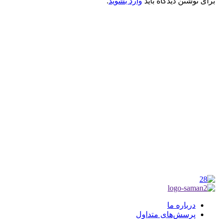
برای نوشتن دیدگاه باید
وارد بشوید
.
کانون فرهنگی تبلیغی جهادی راهنمای زائر
شماره ثبت : 55382
شناسه ملی : 14012122640
موکب راهنمای زائر
شماره مجوز
1402275700
گروه جهادی راهنمای زائر
شماره ثبت
3936807014001
درباره ما
پرسش‌های متداول