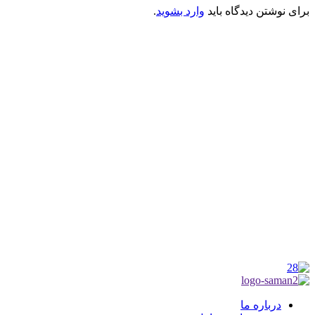
برای نوشتن دیدگاه باید
وارد بشوید
.
کانون فرهنگی تبلیغی جهادی راهنمای زائر
شماره ثبت : 55382
شناسه ملی : 14012122640
موکب راهنمای زائر
شماره مجوز
1402275700
گروه جهادی راهنمای زائر
شماره ثبت
3936807014001
درباره ما