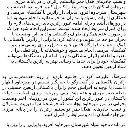
و نصب چادرهای هلال‌احمر توانستیم زائران را در پایانه مرزی
میرجاوه اسکان داده و شرایط را کنترل کنیم. فرمانده ناحیه سپاه
شهرستان میرجاوه افزود: پذیرایی از زائرین با کمک‌های مردمی و
همکاری ادارات و سپاه پاسداران به نحو مطلوب انجام می‌شود اما
در روزهای آینده و برای ادامه عبور زائرین باید رایزنی‌های لازم را
برای کنترل شرایط ایجاد شده، توسط مسئولین انجام شود چرا که
در صورت عدم همکاری طرف پاکستانی و ادامه این وضعیت با
بحران مواجه می‌شویم. وی تاکید کرد: پذیرایی از زائرین پاکستانی با
کمک و حمایت قرارگاه قدس جنوب شرق نیروی زمینی سپاه و
کمک‌های مردمی انجام می‌شود و خوشبختانه با روند فعلی برای
تغذیه و اطعام زائران مشکلی نداریم؛ اما سایر دستگاه‌ها می‌توانند
کمک‌های خود را برای خدمات رسانی بهتر به زائرین پاکستانی به
ستاد اربعین تحویل دهند.
سرهنگ علیرضا کرد در حاشیه بازدید از روند خدمت‌رسانی به
زائران پاکستانی در گفت‌وگو با خبرنگار تسنیم در میرجاوه اظهار
داشت: با توجه به افزایش حجم زائران پاکستانی اربعین حسینی در
نقطه صفر مرزی و عدم پیش بینی و برنامه ریزی نامناسب دولت
پاکستان در عبور زائرین این کشور از مرز، در روزهای اخیر وضعیت
بحرانی در مرز میرجاوه ایجاد شد که خوشبختانه با مدیریت مسئولان
و نصب چادرهای هلال‌احمر توانستیم زائران را در پایانه مرزی
میرجاوه اسکان داده و شرایط را کنترل کنیم.
فرمانده ناحیه سپاه شهرستان میرجاوه افزود: پذیرایی از زائرین با