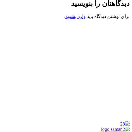
دیدگاهتان را بنویسید
برای نوشتن دیدگاه باید
وارد بشوید
.
کانون فرهنگی تبلیغی جهادی راهنمای زائر
شماره ثبت : 55382
شناسه ملی : 14012122640
موکب راهنمای زائر
شماره مجوز
1402275700
گروه جهادی راهنمای زائر
شماره ثبت
3936807014001