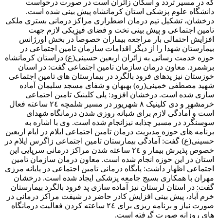
که در مسیر تردد و اسکان زائران است در صورت درخواست
دانشگاه علوم پزشکی استان کرمانشاه پیش بینی شده است.
درخشان، تشکیل تیم درمان اضطراری مراکز درمانی بستری ملکی
تامین اجتماعی و پیش بینی تخت و فضای فیزیکی لازم جهت
افزایش احتمالی بار مراجعه بیماران خصوصاً در بخش اورژانس
بیمارستان شهدا را از دیگر اقدامات سازمان تامین اجتماعی در
حوزه خدمت رسانی به زائران اربعین حسینی(ع) دراستان کرمانشاه
برشمرد. معاون درمان سازمان تامین اجتماعی گفت: در استان
خوزستان نیز پدهای فرود بالگرد در بیمارستان های تامین اجتماعی
شهید مصطفی خمینی(ره) بهبهان و شفای مسجد سلیمان آماده
سازی شده است. درخشان افزود: پلی کلینیک تامین اجتماعی
خرمشهر و دی کلینیک ٨ شهریور در مسیر شلمچه ٢٤ ساعته فعال
است و آمادگی لازم برای شبانه روزی شدن درمانگاه شهدای
سوسنگرد در مسیر چذابه نیزانجام شده است. وی با اشاره به
برنامه های حوزه مدیریت درمان تامین اجتماعی ایلام در ایام اربعین
حسینی(ع) گفت: آمادگی بیمارستان تامین اجتماعی زاگرس ایلام در
خصوص پذیرش بیمار و ٢٤ ساعته شدن مراکز درمانی سرپایی این
استان در این حوزه انجام شده است. معاون درمان سازمان تامین
اجتماعی اظهار داشت: پایگاه درمانی تامین اجتماعی در پایانه مرزی
مهران با همکاری بسیج جامعه پزشکی ایجاد شده است. درخشان
گفت: در استان لرستان نیز آماده سازی پد فرود بالگرد بیمارستان
خرم آباد، پیش بینی افزایش کادر حاضر در شیفت مراکز درمانی در
صورت نیاز و برنامه ریزی برای ٢٤ ساعته کردن فعالیت درمانگاه
های روزانه صورت گرفته است.