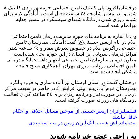
درخشان افزود: پلی کلینیک تامین اجتماعی خرمشهر و دی کلینیک ٨
شهریور در مسیر شلمچه ٢٤ ساعته فعال است و آمادگی لازم برای
شبانه روزی شدن درمانگاه شهدای سوسنگرد در مسیر چذابه
نیزانجام شده است.
وی با اشاره به برنامه های حوزه مدیریت درمان تامین اجتماعی
ایلام در ایام اربعین حسینی(ع) گفت: آمادگی بیمارستان تامین
اجتماعی زاگرس ایلام در خصوص پذیرش بیمار و ٢٤ ساعته شدن
مراکز درمانی سرپایی این استان در این حوزه انجام شده است.
معاون درمان سازمان تامین اجتماعی اظهار داشت: پایگاه درمانی
تامین اجتماعی در پایانه مرزی مهران با همکاری بسیج جامعه
پزشکی ایجاد شده است.
درخشان گفت: در استان لرستان نیز آماده سازی پد فرود بالگرد
بیمارستان خرم آباد، پیش بینی افزایش کادر حاضر در شیفت مراکز
درمانی در صورت نیاز و برنامه ریزی برای ٢٤ ساعته کردن فعالیت
درمانگاه های روزانه صورت گرفته است.
قبلی
قبلی
زائران اربعین‌حسینی از آموختن مسائل اخلاقی و احکام
غافل نباشند
بعدی
آماده‌باش شعب بانک ایران زمین در سه استان
بعدی
به راحتی عضو خبرنامه شوید