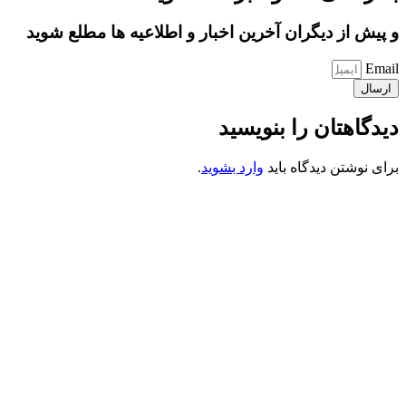
و پیش از دیگران آخرین اخبار و اطلاعیه ها مطلع شوید
Email
ارسال
دیدگاهتان را بنویسید
برای نوشتن دیدگاه باید
وارد بشوید
.
کانون فرهنگی تبلیغی جهادی راهنمای زائر
شماره ثبت : 55382
شناسه ملی : 14012122640
موکب راهنمای زائر
شماره مجوز
1402275700
گروه جهادی راهنمای زائر