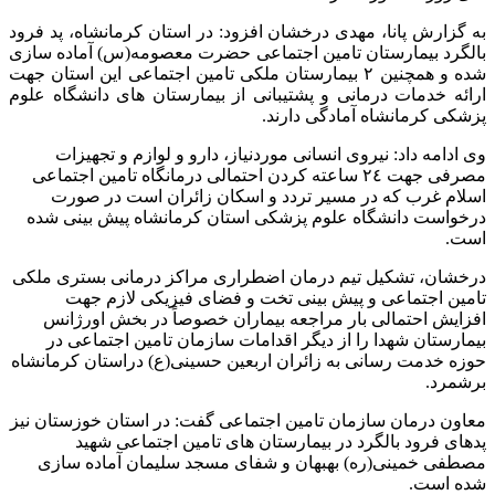
به گزارش پانا، مهدی درخشان افزود: در استان کرمانشاه، پد فرود
بالگرد بیمارستان تامین اجتماعی حضرت معصومه(س) آماده سازی
شده و همچنین ٢ بیمارستان ملکی تامین اجتماعی این استان جهت
ارائه خدمات درمانی و پشتیبانی از بیمارستان های دانشگاه علوم
پزشکی کرمانشاه آمادگی دارند.
وی ادامه داد: نیروی انسانی موردنیاز، دارو و لوازم و تجهیزات
مصرفی جهت ٢٤ ساعته کردن احتمالی درمانگاه تامین اجتماعی
اسلام غرب که در مسیر تردد و اسکان زائران است در صورت
درخواست دانشگاه علوم پزشکی استان کرمانشاه پیش بینی شده
است.
درخشان، تشکیل تیم درمان اضطراری مراکز درمانی بستری ملکی
تامین اجتماعی و پیش بینی تخت و فضای فیزیکی لازم جهت
افزایش احتمالی بار مراجعه بیماران خصوصاً در بخش اورژانس
بیمارستان شهدا را از دیگر اقدامات سازمان تامین اجتماعی در
حوزه خدمت رسانی به زائران اربعین حسینی(ع) دراستان کرمانشاه
برشمرد.
معاون درمان سازمان تامین اجتماعی گفت: در استان خوزستان نیز
پدهای فرود بالگرد در بیمارستان های تامین اجتماعی شهید
مصطفی خمینی(ره) بهبهان و شفای مسجد سلیمان آماده سازی
شده است.