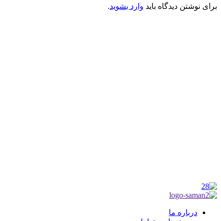
برای نوشتن دیدگاه باید
وارد بشوید
.
کانون فرهنگی تبلیغی جهادی راهنمای زائر
شماره ثبت : 55382
شناسه ملی : 14012122640
موکب راهنمای زائر
شماره مجوز
1402275700
گروه جهادی راهنمای زائر
شماره ثبت
3936807014001
درباره ما