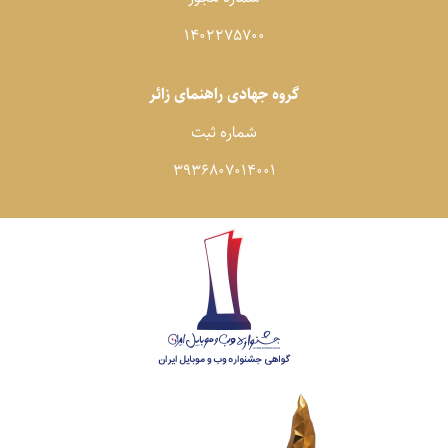
1402275700
گروه جهادی راهنمای زائر
شماره ثبت
3936807014001