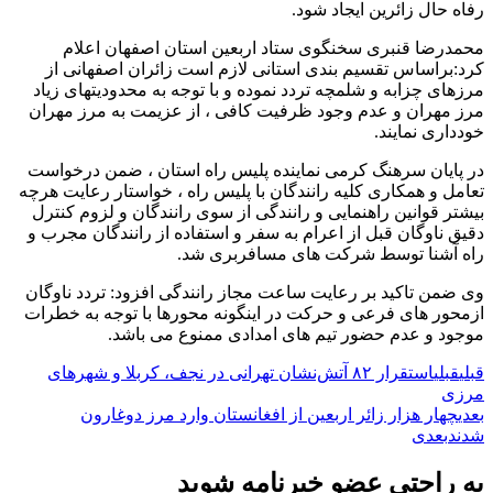
رفاه حال زائرین ایجاد شود.
محمدرضا قنبری سخنگوی ستاد اربعین استان اصفهان اعلام
کرد:براساس تقسیم بندی استانی لازم است زائران اصفهانی از
مرزهای چزابه و شلمچه تردد نموده و با توجه به محدودیتهای زیاد
مرز مهران و عدم وجود ظرفیت کافی ، از عزیمت به مرز مهران
خودداری نمایند.
در پایان سرهنگ کرمی نماینده پلیس راه استان ، ضمن درخواست
تعامل و همکاری کلیه رانندگان با پلیس راه ، خواستار رعایت هرچه
بیشتر قوانین راهنمایی و رانندگی از سوی رانندگان و لزوم کنترل
دقیق ناوگان قبل از اعرام به سفر و استفاده از رانندگان مجرب و
راه آشنا توسط شرکت های مسافربری شد.
وی ضمن تاکید بر رعایت ساعت مجاز رانندگی افزود: تردد ناوگان
ازمحور های فرعی و حرکت در اینگونه محورها با توجه به خطرات
موجود و عدم حضور تیم های امدادی ممنوع می باشد.
قبلی
قبلی
استقرار ۸۲ آتش‌نشان تهرانی در نجف، کربلا و شهرهای
مرزی
بعدی
چهار هزار زائر اربعین از افغانستان وارد مرز دوغارون
شدند
بعدی
به راحتی عضو خبرنامه شوید