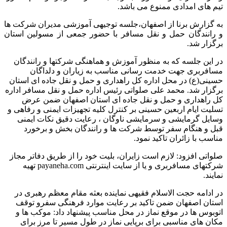
تیم های امدادی ممنوع می باشد.
به گزارش برنا از اصفهان،جلسه توجیهی آموزشی مدیران شرکت ها
و رانندگان حمل و نقل مسافر با حضور جمعی از مسولین استان
برگزار شد.
در این جلسه که به منظور آموزش و هماهنگی شرکتها و رانندگان
مسافربری جهت خدمت رسانی مناسب به زیاران و دلداگان
حسینی(ع) در محل اداره کل راهداری و حمل و نقل جاده ای استان
برگزار شد. محمد علی صلواتی رئیس اداره حمل و نقل مسافر اداره
کل راهداری و حمل و نقل جاده ای استان اصفهان ضمن عرض
تسلیت ایام اربعین حسینی بر کنترل کلیه تجهیزات ایمنی و رفاهی و
وسایل گرمایشی و سرمایشی ناوگان ، رعایت دقیق نکات ایمنی
قبل و هنگام سفر توسط شرکت ها و رانندگان بخش و برخورد
مناسب با زائران تاکید نمود.
صلواتی افزود: لازم است زایران، بلیت خود را از طریق دفاتر مجاز
شرکتهای مسافربری و یا از سایت اینترنتی payaneha.com تهیه
نمایند.
در ادامه حجت الاسلام فقیهی نماینده بعثه مقام معظم رهبری در
استان اصفهان ضمن تاکید بر رعایت موارد فرهنگی سفرو توقف
اتوبوس ها در موقع نماز در محل مناسب پیشنهاد داد: موکب ها و
مکان های مناسبی برای برپایی نماز در طول مسیر تا مرز برای