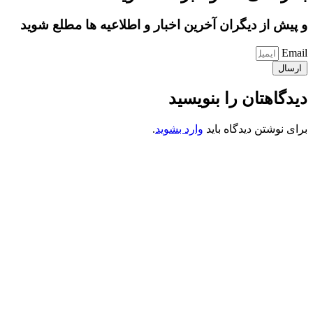
و پیش از دیگران آخرین اخبار و اطلاعیه ها مطلع شوید
Email
ارسال
دیدگاهتان را بنویسید
برای نوشتن دیدگاه باید
وارد بشوید
.
کانون فرهنگی تبلیغی جهادی راهنمای زائر
شماره ثبت : 55382
شناسه ملی : 14012122640
موکب راهنمای زائر
شماره مجوز
1402275700
گروه جهادی راهنمای زائر