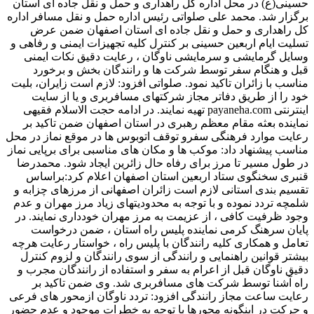
حسینی(ع) در محل اداره کل راهداری و حمل و نقل جاده ای استان
برگزار شد. محمد علی صلواتی رئیس اداره حمل و نقل مسافر اداره
کل راهداری و حمل و نقل جاده ای استان اصفهان ضمن عرض
تسلیت ایام اربعین حسینی بر کنترل کلیه تجهیزات ایمنی و رفاهی و
وسایل گرمایشی و سرمایشی ناوگان ، رعایت دقیق نکات ایمنی
قبل و هنگام سفر توسط شرکت ها و رانندگان بخش و برخورد
مناسب با زائران تاکید نمود. صلواتی افزود: لازم است زایران، بلیت
خود را از طریق دفاتر مجاز شرکتهای مسافربری و یا از سایت
اینترنتی payaneha.com تهیه نمایند. در ادامه حجت الاسلام فقیهی
نماینده بعثه مقام معظم رهبری در استان اصفهان ضمن تاکید بر
رعایت موارد فرهنگی سفرو توقف اتوبوس ها در موقع نماز در محل
مناسب پیشنهاد داد: موکب ها و مکان های مناسبی برای برپایی نماز
در طول مسیر تا مرز برای رفاه حال زائرین ایجاد شود. محمدرضا
قنبری سخنگوی ستاد اربعین استان اصفهان اعلام کرد:براساس
تقسیم بندی استانی لازم است زائران اصفهانی از مرزهای چزابه و
شلمچه تردد نموده و با توجه به محدودیتهای زیاد مرز مهران و عدم
وجود ظرفیت کافی ، از عزیمت به مرز مهران خودداری نمایند. در
پایان سرهنگ کرمی نماینده پلیس راه استان ، ضمن درخواست
تعامل و همکاری کلیه رانندگان با پلیس راه ، خواستار رعایت هرچه
بیشتر قوانین راهنمایی و رانندگی از سوی رانندگان و لزوم کنترل
دقیق ناوگان قبل از اعرام به سفر و استفاده از رانندگان مجرب و
راه آشنا توسط شرکت های مسافربری شد. وی ضمن تاکید بر
رعایت ساعت مجاز رانندگی افزود: تردد ناوگان ازمحور های فرعی
و حرکت در اینگونه محورها با توجه به خطرات موجود و عدم حضور