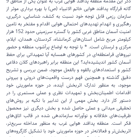
ذکر این مقدمه منطقه پدافند هوایی غرب به عنوان یکی از مناطق 9
انه قرارگاه پدافند هوایی خاتم الانبیاء (ص) با بهره برداری موثر از
ازمان رزمی قابل توجه خود نسبت به کشف، شناسایی، درگیری،
هگیری و انهدام تهدیدهای احتمالی هوایی اقدام و مفتخر به تامین
امنیت آسمان مناطق غربی کشور با گستره سرزمینی حدود 152 هزار
یلومتر مربع شامل استان‌های کرمانشاه، کردستان، همدان، ایلام،
رکزی و لرستان است. * با توجه به اوضاع پرآشوب منطقه و حضور
یروهای فرامنطقه‌ای در کشورهای همسایه آیا تمهیداتی برای حفظ
سمان کشور اندیشیده‌اید؟ این منطقه برابر راهبردهای کلان دفاعی
شور و استعدادهای بالقوه و بالفعل موجود، ضمن بررسی و تشریح
قیق گذشته و همچنین فهم درست واقعیت‌های درونی و بیرونی
وجود، به منظور تدارک اثربخش آینده، در حوزه ماموریتی خود
قدامات اطمینان‌بخش و تمهیدات نظری و عملی مستمری را در
ستور کار دارد. بخش مهمی از این تدابیر با تکیه بر روش‌های
حقیقی میدانی و عملی حاصل شده و بخش دیگری نیز محصول
رفیت‌های خلاقانه و نوآورانه سازماندهی شده در قالب اتاق‌های
کر است. منطقه پدافند هوایی غرب به منظور مداخله سریع‌تر،
ثربخش‌تر و فعالانه‌تر در حوزه ماموریتی خود با تشکیل کارگروه‌های