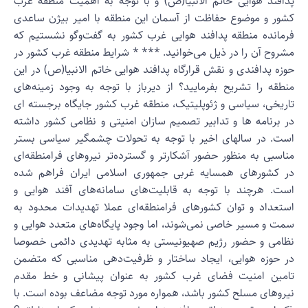
دافند هوایی خاتم الانبیا(ص) و با توجه به اهمیت منطقه غرب
شور و موضوع حفاظت از آسمان این منطقه با امیر بیژن ساعدی
رمانده منطقه پدافند هوایی غرب کشور به گفت‌وگو نشستیم که
شروح آن را در ذیل می‌خوانید. *** * شرایط منطقه غرب کشور در
وزه پدافندی و نقش قرارگاه پدافند هوایی خاتم الانبیا(ص) در این
نطقه را تشریح بفرمایید؟ از دیرباز با توجه به وجود زمینه‌های
اریخی، سیاسی و ژئوپلیتیک، منطقه غرب کشور جایگاه برجسته ای
ر برنامه ها و تدابیر تصمیم سازان امنیتی و نظامی کشور داشته
ست. در سالهای اخیر با توجه به تحولات چشمگیر سیاسی بستر
ناسبی به منظور حضور آشکارتر و گسترده‌تر نیروهای فرامنطقه‌ای
ر کشورهای همسایه غربی جمهوری اسلامی ایران فراهم شده
ست. هرچند با توجه به قابلیت‌های سامانه‌های آفند هوایی و
ستعداد و توان کشورهای فرامنطقه‌ای عملا تهدیدات محدود به
مت و مسیر خاصی نمی‌شوند، اما وجود پایگاه‌های متعدد هوایی و
ظامی و حضور رژیم صهیونیستی به مثابه تهدیدی دائمی خصوصا
ر حوزه هوایی، ایجاد ساختار و ظرفیت‌دهی مناسبی که متضمن
امین امنیت فضای غرب کشور به عنوان پیشانی و خط مقدم
یروهای مسلح کشور باشد، همواره مورد توجه مضاعف بوده است. با