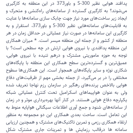
پدافند هوایی نظیر S-300 و باور373 در این منطقه به کارگیری
ی‌شوند؟ به کارگیری گسترده از سامانه‌های راه‌کنشی و متحرک و
یجاد زیر ساخت‌های مورد نیاز جهت چابک سازی سامانه‌ها با عنایت
به قابلیت‌های سامانه‌هایی نظیر S-300 و باور373، استقرار و به
ارگیری این سامانه‌ها در صورت نیاز عملیاتی در حداقل زمان در هر
نطقه از کشور و از جمله این منطقه میسر است. * میزان همکاری
ین منطقه پدافندی با نیروی هوایی ارتش در چه سطحی است؟ با
وجه به حوزه ماموریتی مشترک و درهم تنیده با نیروی هوایی،
میق‌ترین و گسترده‌ترین سطح همکاری این منطقه با پایگاه‌های
کاری نوژه و سایر پایگاه‌های همجوار است. این همکاری‌ها سطوح
ختلفی را در بر می‌گیرد، از جمله بخشی مهم از ظرفیت‌های دفاع
وایی بالاخص پرنده‌های رهگیر در سازمان رزم نهاجا تعریف شده
لی به عنوان هواپیماهای اسکرامبل تحت کنترل عملیاتی شبکه
کپارچه دفاع هوایی هستند. در کنار آنها بهره‌برداری موثر و در زمان
ز سامانه‌های شنود و جمع آوری اطلاعات سیگنالی هواپایه منوط به
ین تعامل است. ساحت بعدی همکاری این دو مجموعه به منظور
رتقاء همکاری رزمی و تمرین تاکتیک‌های مشترک و همچنین ارزیابی
امانه ها درقالب رزمایش ها و تمرینات جاری مشترک شکل