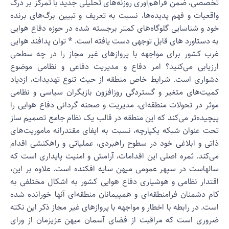
خصصی، ضمن فراهم‌آوری روزنه‌های تحلیلی جدید با تمرکز بر درک
اقعیات و فهم پدیده‌ها، نسبت به تعریف و تبیین برگ‌های برنده
ود و شناسایی گلوگاه‌های کمتر برجسته شده در حوزه دفاع هوایی
ه دستاورد های قابل توجهی دست یافته است. * توان پدافند هوایی
رب کشور برای مواجهه با پروازهای غیر مجاز را در چه سطحی
رزیابی می‌کنید؟ امر دفاع و مدیریت دفاعی و نظامی موضوع
شواری است. شرایط خاص منطقه از حیث تنوع تهدیدات، ازدیاد
میت‌های متغیر و گستردگی روزافزون بازیگران سیاسی و نظامی
وثر در تحولات منطقه‌ای، مدیریت و صحنه گردانی دفاع هوایی را
یچیده‌تر می‌کند که این منطقه در قالب یک نظام جامع تصمیم ساز
حت عنوان شبکه یکپارچه، نسبت به ایفای مقتدرانه ماموریت‌های
اتی و ابلاغی خود در سطوح راهبردی، عملیاتی و راهکنشی اقدام
ی‌کند. ثمره اصلی این اقدامات، آرامش و امنیت پایداری است که
الهاست در سپهر عمومی میهن سایه افکنده است. علاوه بر این،
قتدار نظامی و هوشیاری دفاع هوایی کشور به اشکال مختلفی به
ام دشمنان فرامنطقه‌ای و همپیمانان منطقه‌ای آنها خورانده شده
ست. در رابطه با اخطار و مواجهه با پروازهای غیر مجاز ذکر این نکته
روری است که مراقبت از فضای آسمان میهن عزیزمان از ورای