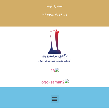
شماره ثبت
3936807014001