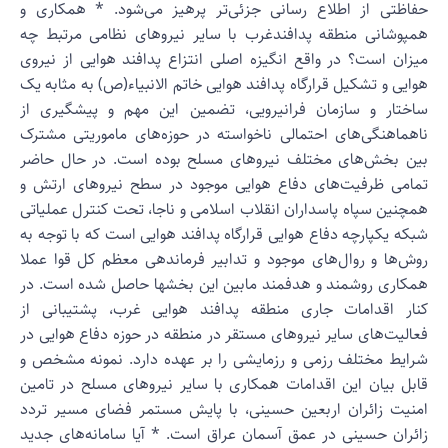
فاظتی از اطلاع رسانی جزئی‌تر پرهیز می‌شود. * همکاری و
مپوشانی منطقه پدافندغرب با سایر نیروهای نظامی مرتبط چه
یزان است؟ در واقع انگیزه اصلی انتزاع پدافند هوایی از نیروی
وایی و تشکیل قرارگاه پدافند هوایی خاتم الانبیاء(ص) به مثابه یک
اختار و سازمان فرانیرویی، تضمین این مهم و پیشگیری از
اهماهنگی‌های احتمالی ناخواسته در حوزه‌های ماموریتی مشترک
ین بخش‌های مختلف نیروهای مسلح بوده است. در حال حاضر
مامی ظرفیت‌های دفاع هوایی موجود در سطح نیروهای ارتش و
مچنین سپاه پاسداران انقلاب اسلامی و ناجا، تحت کنترل عملیاتی
بکه یکپارچه دفاع هوایی قرارگاه پدافند هوایی است که با توجه به
وش‌ها و روال‌های موجود و تدابیر فرماندهی معظم کل قوا عملا
مکاری روشمند و هدفمند مابین این بخشها حاصل شده است. در
نار اقدامات جاری منطقه پدافند هوایی غرب، پشتیبانی از
عالیت‌های سایر نیروهای مستقر در منطقه در حوزه دفاع هوایی در
رایط مختلف رزمی و رزمایشی را بر عهده دارد. نمونه مشخص و
ابل بیان این اقدامات همکاری با سایر نیروهای مسلح در تامین
منیت زائران اربعین حسینی، با پایش مستمر فضای مسیر تردد
ائران حسینی در عمق آسمان عراق است. * آیا سامانه‌های جدید