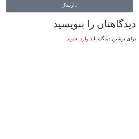
ارسال
دیدگاهتان را بنویسید
برای نوشتن دیدگاه باید
وارد بشوید
.
کانون فرهنگی تبلیغی جهادی راهنمای زائر
شماره ثبت : 55382
شناسه ملی : 14012122640
موکب راهنمای زائر
شماره مجوز
1402275700