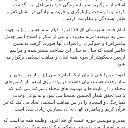
اسلام از بزرگترین سرمایه زندگی خود یعنی اهل بیت گذشت
کردند و با رشادت و ایثارگری و حریت و آزادگی در مقابل کفر و
ظلم ایستادگی و مقاومت کردند .
امام جمعه شهرستان آق قلا افزود: قیام امام حسین (ع) به جهت
عمل به فریضه امربه معروف و نهی از منکر و اصلاح امور جدش
پیامبر(ص) و جلوگیری از انحراف آنها صورت گرفت به همین
خاطر است که سال به سال این شناخت بیشتر شده و مراسم
اربعین باشکوهتر از سوی همه ادیان و مذاهب اسلامی برگزار می
شود .
آخوند میرزا علی با بیان اینکه امام حسین (ع) و اربعین محور و
نماد وحدت هستند، بیان داشت: در پیاده روی اربعین از کشورهای
مختلف ، از ملیت ها و قومیت های مختلف شرکت می کنند که
باعث تحقق شعار الحسین یجمعنا می شود و به نوعی وحدت ،
یکپارچگی و انسجام را در بین مذاهب اسلامی ایجاد می کند که در
قرآن کریم و پیامبران الهی به ان سفارش زیادی شده است.
مدیر و موسس حوزه علمیه آق قلا افزود: وظیفه همه ما است که
در مراسم اربعین با حضور باشکوه و گسترده شرکت داشته