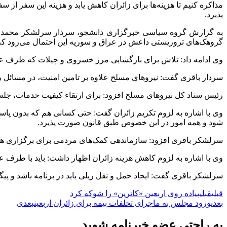
مذاکره کنیم تا هزینه‌ها برای زائران کاهش یابد و هزینه این سفر از 
پذیرد.
به گزارش گروه سیاسی خبرگزاری دانشجو، سردار سرلشکر محمد باق
گروهک‌های تروریستی داعش در عراق و سوریه این احتمال می‌رود که این
وی ادامه داد: تلاش برای بازگشایی مرز خسروی و چیلات که طرف عراق
سردار باقری گفت: نیروهای مسلح علاوه بر تامین امنیت، در مسائل به
رئیس ستاد کل نیروهای مسلح افزود: برای ارتقاء کیفیت خدمات، جلسا
وی با اشاره به لزوم تکریم زائران گفت: حتی کسانی هم که بدون پاسپو
شود و همه امور در این خصوص طبق قانون صورت پذیرد.
سرلشکر باقری افزود: سازماندهی کمک‌های مردمی برای برگزاری هر چه 
وی با اشاره به لزوم کاهش هزینه زائران اظهار داشت: باید با طرف عر
سرلشکر باقری گفت: ایجاد حمل و نقل ریلی باید در برنامه باشد و پیگ
قبلی
قبلی
پیاده روی اربعین «کاترین» را شوکه کرد
بعدی
ورود مجلس به ماجرای تخلفات بیمه برای زائران اربعین
بعدی
به راحتی عضو خبرنامه شوید