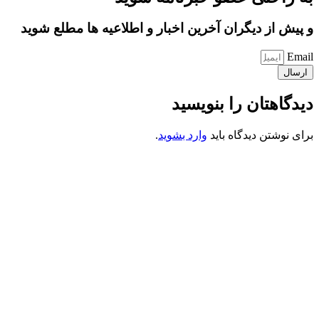
و پیش از دیگران آخرین اخبار و اطلاعیه ها مطلع شوید
Email
ارسال
دیدگاهتان را بنویسید
برای نوشتن دیدگاه باید
وارد بشوید
.
کانون فرهنگی تبلیغی جهادی راهنمای زائر
شماره ثبت : 55382
شناسه ملی : 14012122640
موکب راهنمای زائر
شماره مجوز
1402275700
گروه جهادی راهنمای زائر