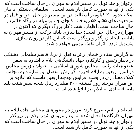
ارغوان و چند تونل در مسیر ایلام به مهران در حال ساخت است که
یکی از آنها به صورت کامل باز شده است. سلیمانی دشتکی با بیان
اینکه حدود ۲۰ کیلومتر آسفالت در این مسیر در حال اجرا و ۲ پل در
موقعیت های ۵۵ و ۵۶ رودخانه کنجان چم بوسیله قرارگاه خاتم در
حال ساخت است، اظهارداشت : کار بزرگ دیگری که اکنون در
مهران در حال اجرا است؛ جدا سازی پایانه برکت از مسیر مهران به
پایانه با ایجاد زیرگذر و روگذر است که این کار در روان سازی
وتسهیل تردد زائران نقش مهمی خواهد داشت .
به گزارش ستاد راهنمای زائر به نقل از برنا، قاسم سلیمانی دشتکی
در دیدار رئیس و کارکنان جهاد دانشگاهی ایلام با اشاره به سفر
عضو هیات رئیسه مجلس شورای اسلامی به عنوان بازرس مجلس
در امور اربعین به ایلام افزود: گزارش مفصل این نماینده به مجلس،
کمک معناداری در بحث افزایش بودجه اربعین داشت که علاوه بر
این میزان درچند روز گذشته ۳۰۰ میلیارد ریال نتیجه سفر هیئت بلند
پایه اقتصادی به ایلام نیز ابلاغ شده است.
استاندار ایلام تصریح کرد: امروز در محورهای مختلف جاده ایلام به
مهران کارگاه ها فعال شده اند و در ورودی شهر ایلام نیز زیرگذر
ارغوان و چند تونل در مسیر ایلام به مهران در حال ساخت است که
یکی از آنها به صورت کامل باز شده است.