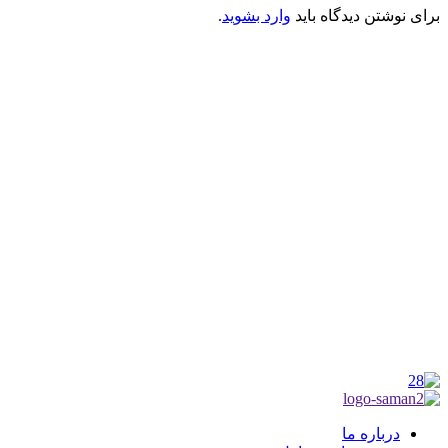
برای نوشتن دیدگاه باید
وارد بشوید
.
کانون فرهنگی تبلیغی جهادی راهنمای زائر
شماره ثبت : 55382
شناسه ملی : 14012122640
موکب راهنمای زائر
شماره مجوز
1402275700
گروه جهادی راهنمای زائر
شماره ثبت
3936807014001
درباره ما