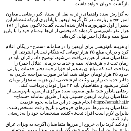
بازگشت جریان خواهد داشت.
به گزارش ستاد راهنمای زائر به نقل از ایسنا، اکبر رضایی ـ معاون
امور حج و زیارت ـ در کارگروه اربعین با یادآوری این‌که ثبت‌نام این
سفر از اول شهریورماه آغاز شده است، گفت: تاکنون بیش از ۱۸۱
هزار نفر نام‌نویسی کرده‌اند که بخشی از آن‌ها ثبت‌نام خود را با واریز
مبلغ بیمه و هلال احمر نهایی کرده‌اند.
او هزینه نام‌نویسی برای اربعین را در سامانه «سماح» رایگان اعلام
کرد و درباره مبلغ ۲۵ هزار تومانی که هنگام ثبت‌نام اینترنتی از
متقاضیان سفر اربعین دریافت می‌شود، توضیح داد: زائران باید در
زمان ثبت نام هزینه‌های بیمه و خدمات درمانی (هلال احمر) را
پرداخت کنند که مبلغ آن به همراه حق‌الزحمه دفتر خدمات زیارتی
حدود ۲۵ هزار تومان خواهد شد، اما در صورت مراجعه نکردن به
دفاتر خدمات زیارتی و ثبت‌نام شخصی، این هزینه سه‌هزار تومان
کمتر می‌شود و متقاضیان باید ۲۲ هزار تومان پرداخت کنند.
رضایی یادآور شد: طبق مصوبه ستاد مرکزی اربعین، نام‌نویسی از
متقاضیان زیارت اربعین حسینی باید از طریق سامانه «سماح»
https://samah.haj.ir/ انجام شود. در این سامانه نحوه عزیمت
متقاضیان به مرزها، مرز‌های خروجی و تاریخ رفت مشخص شده،
بنابراین لازم است افراد ثبت‌نام‌کننده مشخصات خود را به‌درستی
وارد کنند.
او تاکید کرد: برای خروج از مرز‌ها متقاضیان اگرچه به ویزای عراق
نیازی ندارند، اما مدارکی، چون گذرنامه و رسید اینترنتی ثبت‌نام