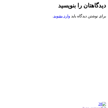
دیدگاهتان را بنویسید
برای نوشتن دیدگاه باید
وارد بشوید
.
کانون فرهنگی تبلیغی جهادی راهنمای زائر
شماره ثبت : 55382
شناسه ملی : 14012122640
موکب راهنمای زائر
شماره مجوز
1402275700
گروه جهادی راهنمای زائر
شماره ثبت
3936807014001