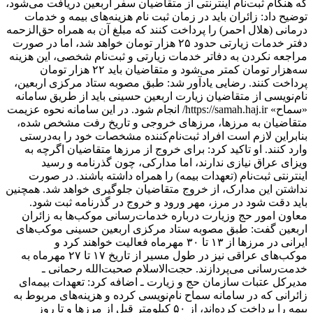
که هنگام ثبت‌نام اینترنتی از متقاضیان سفر اربعین دریافت می‌شود،
توضیح داد: زائران باید در زمان ثبت نام هزینه‌های بیمه و خدمات
درمانی (هلال احمر) را پرداخت کنند که مبلغ آن به همراه حق‌الزحمه
دفتر خدمات زیارتی حدود ۲۵ هزار تومان خواهد شد، اما در صورت
مراجعه نکردن به دفاتر خدمات زیارتی و ثبت‌نام شخصی، این هزینه
سه‌هزار تومان کمتر می‌شود و متقاضیان باید ۲۲ هزار تومان
پرداخت کنند. رضایی یادآور شد: طبق مصوبه ستاد مرکزی اربعین،
نام‌نویسی از متقاضیان زیارت اربعین حسینی باید از طریق سامانه
«سماح» https://samah.haj.ir/ انجام شود. در این سامانه نحوه عزیمت
متقاضیان به مرزها، مرز‌های خروجی و تاریخ رفت مشخص شده،
بنابراین لازم است افراد ثبت‌نام‌کننده مشخصات خود را به‌درستی
وارد کنند. او تاکید کرد: برای خروج از مرز‌ها متقاضیان اگرچه به
ویزای عراق نیازی ندارند، اما مدارکی، چون گذرنامه و رسید
اینترنتی ثبت‌نام (تعهدات بیمه) را همراه داشته باشند. در صورت
نداشتن این مدارک، از خروج متقاضیان جلوگیری خواهد شد. همچنین
باید دقت شود در مرز، مهر ورود و خروج در گذرنامه ثبت شود.
معاون امور حج وزیارت درباره خدمات‌رسانی موکب‌ها به زائران
اربعین گفت: طبق مصوبه ستاد مرکزی اربعین حسینی موکب‌های
ایرانی در مرز‌ها از ۱۳ تا ۳۰ مهرماه فعالیت خواهند کرد و
موکب‌های عراقی نیز در طول مسیر از تاریخ ۱۷ تا ۲۷ مهرماه به
خدمت‌رسانی می‌پردازند. حجت‌الاسلام صحبت‌الله رحمانی ـ
مدیرکل عتبات سازمان حج و زیارت ـ اضافه کرد: تعهدات بیمه‌ای
زائرانی که در سامانه سماح نام‌نویسی کرده و هزینه‌های مربوط به
بیمه را پرداخت کرده‌اند، از ۵۰ کیلومتر قبل از مرز‌ها و تا روز