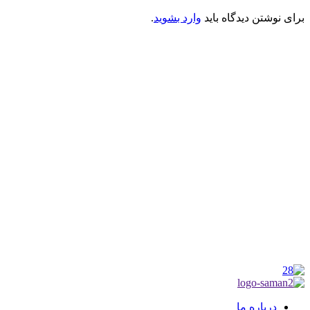
برای نوشتن دیدگاه باید
وارد بشوید
.
کانون فرهنگی تبلیغی جهادی راهنمای زائر
شماره ثبت : 55382
شناسه ملی : 14012122640
موکب راهنمای زائر
شماره مجوز
1402275700
گروه جهادی راهنمای زائر
شماره ثبت
3936807014001
درباره ما