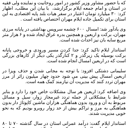
که با حضور مشاور وزیر کشور در امور روحانیت و نماینده ولی فقیه
در استان و امام جمعه ایلام برگزارشد، با بیان این مطلب، اظهار
کرد: ۳۰ میلیارد تومان اعتبار در سفر هیات بلند پایه اقتصادی به این
استان برای تکمیل جاده ایلام مهران اختصاص یافته است .
وی یادآور شد: امسال ۶۰۰ چشمه سرویس بهداشتی در پایانه مرزی
مهران، برکت و اربعین و همچنین بدره عراق ایجاد شده و ۶ هزار متر
مربع سایه بان نیز احداث شده است‌.
استاندار ایلام تاکید کرد: جدا کردن مسیر ورودی و خروجی پایانه
برکت بوسیله یک زیرگذر و ۲ کنارگذر یکی دیگر از کارهای بزرگی
است که در اربعین امسال انجام شده است‌.
سلیمانی دشتکی افزود: با توجه به مجانی شدن و حذف ویزا در
اربعین امسال پیش بینی می شود حدود چهار میلیون زائر از مرز
مهران تردد کنند که مدیریت آن نیازمند کمک همه است‌.
وی اضافه کرد: اربعین هر سال مشکلات خاص خود را دارد و بنابر
شرایط با مشکلاتی از جمله تردد غیرمجاز زوار، سیل و مسائل
مربوط به آن و ورود بدون هماهنگی هزاران ماشین کاپوتاژ دار بدون
هماهنگی به مرز و تراکم بیش از حد زوار روبرو بودیم که به نحو
خوبی مدیریت شدند‌.
استاندار ایلام گفت: درآمد عمرانی استان در سال گذشته ۷۰ تا ۸۰