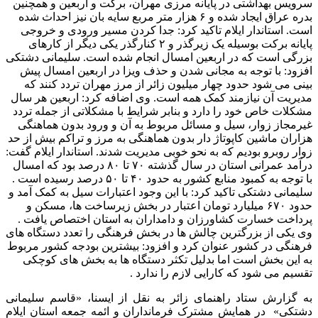
سرویس بهداشتی در پایانه مرزی مهران، برکت و اربعین و همچنین
بدره عراق ایجاد شده و ۶ هزار متر مربع سایه بان نیز احداث شده
است‌. استاندار ایلام تاکید کرد: جدا کردن مسیر ورودی و خروجی
پایانه برکت بوسیله یک زیرگذر و ۲ کنارگذر یکی دیگر از کارهای
بزرگی است که در اربعین امسال انجام شده است‌. سلیمانی دشتکی
افزود: با توجه به مجانی شدن و حذف ویزا در اربعین امسال پیش
بینی می شود حدود چهار میلیون زائر از مرز مهران تردد کنند که
مدیریت آن نیازمند کمک همه است‌. وی اضافه کرد: اربعین هر سال
مشکلات خاص خود را دارد و بنابر شرایط با مشکلاتی از جمله تردد
غیرمجاز زوار، سیل و مسائل مربوط به آن و ورود بدون هماهنگی
هزاران ماشین کاپوتاژ دار بدون هماهنگی به مرز و تراکم بیش از حد
زوار روبرو بودیم که به نحو خوبی مدیریت شدند‌. استاندار ایلام گفت:
درآمد عمرانی استان در سال گذشته ۷۰ تا ۸۰ درصد بود که امسال
با توجه به کمبود منابع کشور به حدود ۴۰ تا ۵۰ درصد رسیده است .
سلیمانی دشتکی تاکید کرد: با این وجود اعتبارات سیل به کمک آمد و
حدود ۶۷۰ میلیارد تومان اعتبار در بخش زیرساخت ها، مسکن و
پرداخت خسارت کشاورزان و دامداران به استان اختصاص یافت .
وی یکی از بزرگترین چالش ها در بخش فرهنگی را تعدد دستگاه های
فرهنگی در کشور عنوان کرد و افزود: بیشترین بودجه کشور مربوط
به این بخش است اما بدلیل تکثر دستگاه ها به بخش های کوچکی
تقسیم می شود که کارایی لازم را ندارد .
به گزارش ستاد راهنمای زائر به نقل از ایسنا، «قاسم سلیمانی
دشتکی» در همایش مشترک فرمانداران و ائمه جمعه استان ایلام