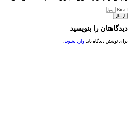
Email
ارسال
دیدگاهتان را بنویسید
برای نوشتن دیدگاه باید
وارد بشوید
.
کانون فرهنگی تبلیغی جهادی راهنمای زائر
شماره ثبت : 55382
شناسه ملی : 14012122640
موکب راهنمای زائر
شماره مجوز
1402275700
گروه جهادی راهنمای زائر
شماره ثبت