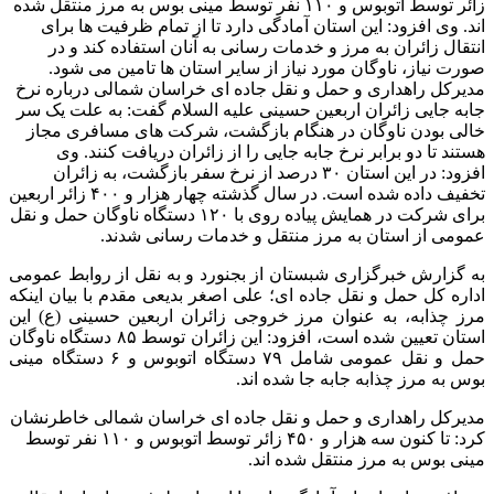
زائر توسط اتوبوس و ۱۱۰ نفر توسط مینی بوس به مرز منتقل شده
اند. وی افزود: این استان آمادگی دارد تا از تمام ظرفیت ها برای
انتقال زائران به مرز و خدمات رسانی به آنان استفاده کند و در
صورت نیاز، ناوگان مورد نیاز از سایر استان ها تامین می شود.
مدیرکل راهداری و حمل و نقل جاده ای خراسان شمالی درباره نرخ
جابه جایی زائران اربعین حسینی علیه السلام گفت: به علت یک سر
خالی بودن ناوگان در هنگام بازگشت، شرکت های مسافری مجاز
هستند تا دو برابر نرخ جابه جایی را از زائران دریافت کنند. وی
افزود: در این استان ۳۰ درصد از نرخ سفر بازگشت، به زائران
تخفیف داده شده است. در سال گذشته چهار هزار و ۴۰۰ زائر اربعین
برای شرکت در همایش پیاده روی با ۱۲۰ دستگاه ناوگان حمل و نقل
عمومی از استان به مرز منتقل و خدمات رسانی شدند.
به گزارش خبرگزاری شبستان از بجنورد و به نقل از روابط عمومی
اداره کل حمل و نقل جاده ای؛ علی اصغر بدیعی مقدم با بیان اینکه
مرز چذابه، به عنوان مرز خروجی زائران اربعین حسینی (ع) این
استان تعیین شده است، افزود: این زائران توسط ۸۵ دستگاه ناوگان
حمل و نقل عمومی شامل ۷۹ دستگاه اتوبوس و ۶ دستگاه مینی
بوس به مرز چذابه جابه جا شده اند.
مدیرکل راهداری و حمل و نقل جاده ای خراسان شمالی خاطرنشان
کرد: تا کنون سه هزار و ۴۵۰ زائر توسط اتوبوس و ۱۱۰ نفر توسط
مینی بوس به مرز منتقل شده اند.