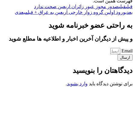
فهرست همین است.
قبلی
قبلی
صدور مجوز عبور زائران اربعین صحت ندارد
بعدی
ورود اولین گروه زوار خارجی اربعین به عراق + فیلم
بعدی
به راحتی عضو خبرنامه شوید
و پیش از دیگران آخرین اخبار و اطلاعیه ها مطلع شوید
Email
ارسال
دیدگاهتان را بنویسید
برای نوشتن دیدگاه باید
وارد بشوید
.
کانون فرهنگی تبلیغی جهادی راهنمای زائر
شماره ثبت : 55382
شناسه ملی : 14012122640
موکب راهنمای زائر