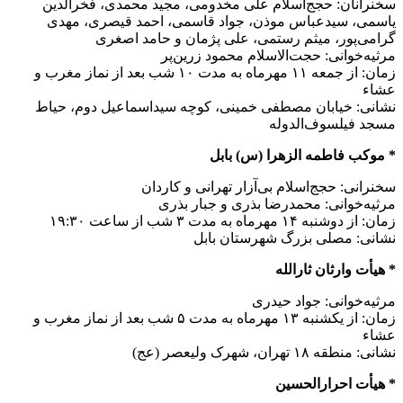
سخنرانان: حجج‌اسلام علی مخدومی، مجید محمدی، فخرالدین
یاسمی، سیدعباس موذن، جواد قاسمی، احمد قیصری، مهدی
گرامی‌پور، میثم رستمی، علی پژمان و حامد اصغری
مرثیه‌خوانی: حجت‌الاسلام محمود زرین‌پر
زمان: از جمعه ۱۱ مهرماه به مدت ۱۰ شب بعد از نماز مغرب و
عشاء
نشانی: خیابان مصطفی خمینی، کوچه سیداسماعیل دوم، حیاط
مسجد فیلسوف‌الدوله
* موکب فاطمه الزهرا (س) بابل
سخنرانی: حجج‌اسلام بی‌آزار تهرانی و کاردان
مرثیه‌خوانی: محمدرضا بذری و جبار بذری
زمان: از دوشنبه ۱۴ مهرماه به مدت ۳ شب از ساعت ۱۹:۳۰
نشانی: مصلی بزرگ شهرستان بابل
* هیأت وارثان ثارالله
مرثیه‌خوانی: جواد حیدری
زمان: از یکشنبه ۱۳ مهرماه به مدت ۵ شب بعد از نماز مغرب و
عشاء
نشانی: منطقه ۱۸ تهران، شهرک ولیعصر (عج)
* هیأت احرارالحسین