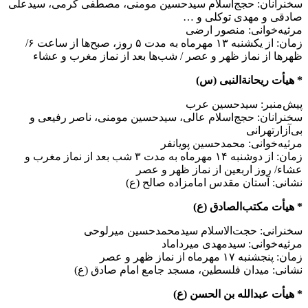
سخنرانان: حجج‌اسلام سیدحسین مومنی، مصطفی کرمی، سیدعلی
صادقی و مهدی توکلی و …
مرثیه‌خوانی: منصور ارضی
زمان: از یکشنبه ۱۳ مهرماه به مدت ۵ روز، صبح‌ها از ساعت ۶/
ظهر‌ها از نماز ظهر و عصر / شب‌ها بعد از نماز مغرب و عشاء
* هیأت ریحانةالنبی (س)
پیش‌منبر: سیدحسین عرب
سخنرانان: حجج‌اسلام عالی، سیدحسین مومنی، ناصر رفیعی و
بی‌آزارتهرانی
مرثیه‌خوانی: محمدحسین پویانفر
زمان: از دوشنبه ۱۴ مهرماه به مدت ۳ شب بعد از نماز مغرب و
عشاء/ روز اربعین از نماز ظهر و عصر
نشانی: آستان مقدس امامزاده صالح (ع)
* هیأت مکتب‌الصادق (ع)
سخنرانی: حجت‌الاسلام سیدمحمدحسین میرلوحی
مرثیه‌خوانی: سیدمهدی میرداماد
زمان: پنجشنبه ۱۷ مهرماه از نماز ظهر و عصر
نشانی: میدان فلسطین، مسجد جامع امام صادق (ع)
* هیأت عبدالله بن الحسن (ع)