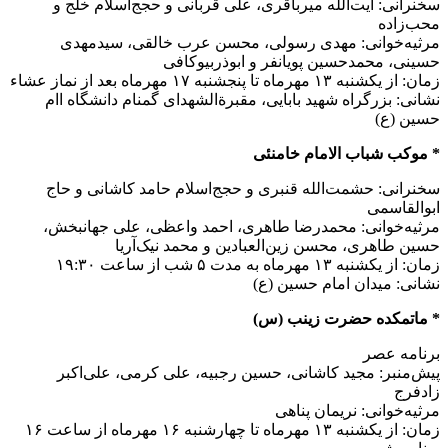
سخنرانی: آیت‌الله میرباقری، علی قربانی و حجج‌اسلام خلج و
محب‌زاده
مرثیه‌خوانی: مهدی رسولی، محسن عرب خالقی، سیدمهدی
حسینی، محمدحسین پویانفر و ابوذربیوکافی
زمان: از یکشنبه ۱۳ مهرماه تا پنجشنبه ۱۷ مهرماه بعد از نماز عشاء
نشانی: بزرگراه شهید بابایی، مقبرةالشهدای گمنام دانشگاه اام
حسین (ع)
* موکب شباب الامام خامنئی
سخنرانی: حشمت‌الله قنبری و حجج‌اسلام حامد کاشانی و حاج
ابوالقاسمی
مرثیه‌خوانی: محمدرضا طاهری، احمد واعظی، علی جهانبخش،
حسین طاهری، محسن زین‌العبادین و محمد نیک‌آریا
زمان: از یکشنبه ۱۳ مهرماه به مدت ۵ شب از ساعت ۱۹:۳۰
نشانی: میدان امام حسین (ع)
* ماتمکده حضرت زینب (س)
برنامه عصر
پیش‌منبر: مجید کاشانی، حسین رجبیه، علی کرمی، علی‌اکبر
زادفرج
مرثیه‌خوانی: نریمان پناهی
زمان: از یکشنبه ۱۳ مهرماه تا چهارشنبه ۱۶ مهرماه از ساعت ۱۶