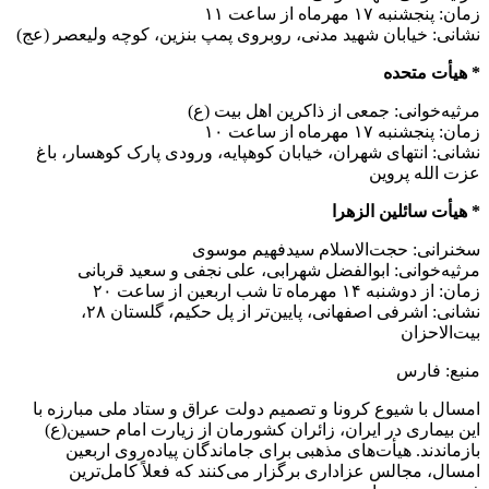
زمان: پنجشنبه ۱۷ مهرماه از ساعت ۱۱
نشانی: خیابان شهید مدنی، روبروی پمپ بنزین، کوچه ولیعصر (عج)
* هیأت متحده
مرثیه‌خوانی: جمعی از ذاکرین اهل بیت (ع)
زمان: پنجشنبه ۱۷ مهرماه از ساعت ۱۰
نشانی: انتهای شهران، خیابان کوهپایه، ورودی پارک کوهسار، باغ
عزت الله پروین
* هیأت سائلین الزهرا
سخنرانی: حجت‌الاسلام سیدفهیم موسوی
مرثیه‌خوانی: ابوالفضل شهرابی، علی نجفی و سعید قربانی
زمان: از دوشنبه ۱۴ مهرماه تا شب اربعین از ساعت ۲۰
نشانی: اشرفی اصفهانی، پایین‌تر از پل حکیم، گلستان ۲۸،
بیت‌الاحزان
منبع: فارس
امسال با شیوع کرونا و تصمیم دولت عراق و ستاد ملی مبارزه با
این بیماری در ایران، زائران کشورمان از زیارت امام حسین(ع)
بازماندند. هیأت‌های مذهبی برای جاماندگان پیاده‌روی اربعین
امسال، مجالس عزاداری برگزار می‌کنند که فعلاً کامل‌ترین