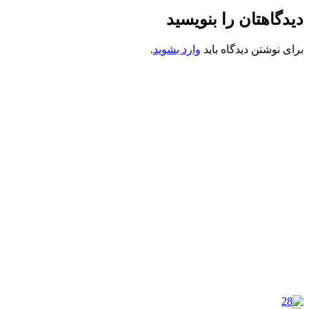
دیدگاهتان را بنویسید
برای نوشتن دیدگاه باید
وارد بشوید
.
کانون فرهنگی تبلیغی جهادی راهنمای زائر
شماره ثبت : 55382
شناسه ملی : 14012122640
موکب راهنمای زائر
شماره مجوز
1402275700
گروه جهادی راهنمای زائر
شماره ثبت
3936807014001