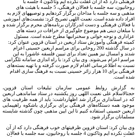
فرهنگی دارد که از آن غفلت نکرده ایم وتاکنون 4 جلسه با
روحانیون، سه جلسه با فعالان فرهنگی، 5 جلسه با هیئت های
مذهبی و سه جلسه با مداحان برگزار کردهایم و توصیههای لازم به
افراد داده شده است. نعمت اللهی تصریح کرد: نشست‌های آموزشی
با فعالان فرهنگی و دست اندرکاران برنامه‌های محرم برگزار شده و
با مبلغان دینی هم موضوع جلوگیری از خرافات در دسته های
عزاداری و نوحه خوانی و سخنرانیها مطرح شده است. مسئول
کمیته فرهنگی وآموزش ستاد اربعین در استان قزوین عنوان کرد:
در سال گذشته 200 روحانی برای مراسم اربعین حسینی اعزام
شدند و امسال نیز همین تعداد برای تبیین فلسفه عاشورا به این
مراسم اعزام می‌شوند. وی بیان کرد: با راه اندازی سامانه تلگرامی
نسبت به اطلاعرسانی اقدام لازم صورت گرفته و با تهیه بسته‌های
فرهنگی برای 10 هزار زائر حسینی نسبت به فرهنگ سازی اقدام
شده است.
به گزارش روابط عمومی سازمان تبلیغات استان قزوین،
حجتالاسلام علی نعمت اللهی روز یکشنبه در ستاد ساماندهی اربعین
که در استانداری برگزار شد اظهارداشت: باید از همه ظرفیت های
موجود همه دستگاه‌های فرهنگی برای برگزاری باشکوه راهپیمایی
اربعین حسینی استفاده کنیم تا این ایین مذهبی چون گذشته شایسته
مسلمانان برگزار شود.
وی بیان کرد: استان قزوین ظرفیتهای خوب فرهنگی دارد که از آن
غفلت نکرده ایم وتاکنون 4 جلسه با روحانیون، سه جلسه با فعالان