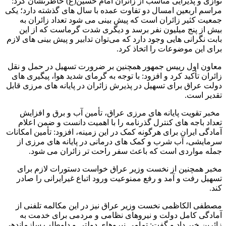
نوازی و پذیرایی مناسب از زائران امام حسین(ع) خاطرنشان کرد:
مراسم اربعین امسال دو تفاوت عمده با سال های گذشته دارد؛ یکی
جمعیت کثیر زائران است که پیش بینی می شود تعداد زائران به
بیش از پنج میلیون نفر برسد و دیگری شدت گرماست که از این
بابت نگرانی هایی وجود دارد که می‌توان تدابیر و پیش بینی های لازم
برای این موضوعات را اتخاذ کرد.
معاون اول رییس جمهور همچنین بر ضرورت تسهیل در حمل و نقل
زائران تأکید کرد و افزود: با توجه به گرمای شدید هوا، پیگیری های
دولت عراق برای تسهیل در پذیرش زائران در پایانه های مرزی قابل
تقدیر است.
مخبر تقویت پایانه های مرزی عراق، تأمین آب و برق و افزایش
تعداد باجه های کنترل گذرنامه را با اهمیت دانست و ضمن اعلام
آمادگی ایران برای هرگونه کمک در این زمینه، افزود: تأمین امکانات
سرمایشی، آب شرب و کمک های درمانی در پایانه های مرزی از
جمله مواردی است که باعث سفر راحت تر زائران می شود.
مخبر همچنین از نخست وزیر عراق خواست دستورات لازم برای
تسهیل رفت و آمد و رفع ممنوعیت ورود اتباع غیرایرانی را صادر
کند.
مصطفی الکاظمی نخست وزیر عراق نیز در این مکالمه تلفنی از
آمادگی کامل دولت و نیروهای نظامی و مردمی برای خدمت به
زائرین خبر داد و گفت: تمامی نیروهای دولتی و داوطلب سازماندهی