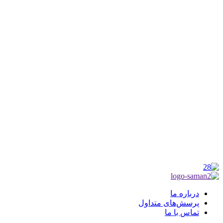
کانون فرهنگی تبلیغی جهادی راهنمای زائر
شماره ثبت : 55382
شناسه ملی : 14012122640
موکب راهنمای زائر
شماره مجوز
1402275700
گروه جهادی راهنمای زائر
شماره ثبت
3936807014001
درباره ما
پرسش‌های متداول
تماس با ما