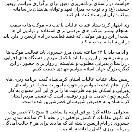
خواست در راستای برنامه‌ریزی دقیق برای برگزاری مراسم اربعین
حسینی (ع) و با توجه به میزان تعهد و توانایی‌هایشان در سامانه
موکب‌داران این ستاد ثبت نام کنند.
وی اظهار کرد: ستاد عتبات عالیات با ثبت نام موکب ها به سمت
انسجام بیشتر موکب های مردمی برای استفاده از توانایی آن ها
است از این رو هر موکبی که قصد فعالیت در ایام اربعین را دارد باید
در این سامانه ثبت نام کند.
او ادامه داد: با ۲۴ ساعته شدن مرز خسروی باید فعالیت موکب ها
نیز بیشتر شود از این رو ما باید با کمک مردم و دستگاه ها ی اجرایی
در راستای پذیرایی مطلوب و شایسته از زوار برای حضور در این
کنگره بزرگ جهان اسلام بتوانیم جهادی خدمت کنیم.
رییس ستاد عتبات عالیات استان کرمانشاه گفت: برنامه ریزی های
لازم انجام شده تا بتوانیم در حوزه ماموریت محوله در راستای
پذیرایی و اسکان بتوانیم ظرفیت ها را برای این امر معنوی به کار
بگیریم چون خدمت به زوار توفیقی است که نصیب مردم استان
کرمانشاه و به خصوص شهرستان قصرشیرین شده است.
صحرایی اضافه کرد: توافق اولیه ما ساعت ۵ صبح تا ۷ عصر بوده
که اکنون مقامات ۲ کشور توافقی در رابطه با ۲۴ ساعته شدن مرز
خسروی در ایام اربعین داشته اند که ما باید برای هر ۲ حالت آمادگی
و برنامه ریزی کامل را داشته باشیم.