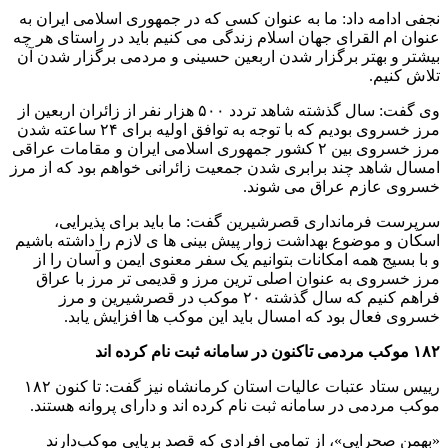
نجفی ادامه داد: ما به عنوان کسی که در جمهوری اسلامی ایران به
عنوان ام القرای جهان اسلام زندگی می کنیم باید در راستای هر چه
بیشتر و بهتر برگزار شدن اربعین حسینی و مردمی برگزار شدن آن
تلاش کنیم.
وی گفت: سال گذشته شاهد تردد ۵۰۰ هزار نفر از زائران اربعین از
مرز خسروی بودیم که با توجه به توافق اولیه برای ۲۴ ساعته شدن
مرز خسروی بین ۲ کشور جمهوری اسلامی ایران و مقامات عراقی
امسال شاهد چند برابری شدن جمعیت زائرانی خواهم بود که از مرز
خسروی عازم عراق می شوند.
سرپرست فرمانداری قصرشیرین گفت: ما باید برای پذیرایی،
اسکان و موضوع بهداشت زوار پیش بینی ها ی لازم را داشته باشیم
و با بسیج همه امکانات بتوانیم یک سفر معنوی ایمن و آسان را از
مرز خسروی به عنوان اصلی ترین مرز و قدیمی تر مرز با عراق
فراهم کنیم که سال گذشته ۲۰ موکب در قصرشیرین و مرز
خسروی فعال بود که امسال باید این موکب ها افزایش یابد.
۱۸۲ موکب مردمی تاکنون در سامانه ثبت نام کرده اند
رییس ستاد عتبات عالیات استان کرمانشاه نیز گفت: تا کنون ۱۸۲
موکب مردمی در سامانه ثبت نام کرده اند و دارای پروانه هستند.
«بهمن صحرایی»، از تمامی افرادی که قصد برپایی موکب‌دارند