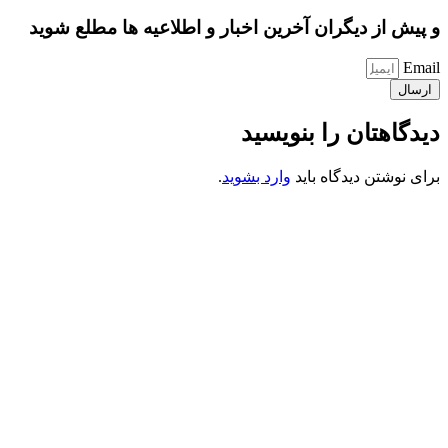
و پیش از دیگران آخرین اخبار و اطلاعیه ها مطلع شوید
Email
ارسال
دیدگاهتان را بنویسید
برای نوشتن دیدگاه باید
وارد بشوید
.
کانون فرهنگی تبلیغی جهادی راهنمای زائر
شماره ثبت : 55382
شناسه ملی : 14012122640
موکب راهنمای زائر
شماره مجوز
1402275700
گروه جهادی راهنمای زائر