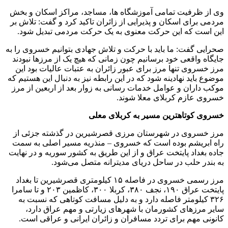
وی از ظرفیت تمامی آموزشگاه ها، مساجد، مراکز اسکان و بخش
مردمی برای اسکان و پذیرایی از زائران تاکید کرد و گفت: تلاش بر
این است که این حرکت معنوی به یک حرکت مردمی تبدیل شود.
صحرایی گفت: ما باید با حرکت و تلاش جهادی بتوانیم خسروی را به
جایگاه واقعی خود برسانیم چون زمانی که هیچ یک از مرزها نبودند
مرز خسروی تنها مرز برای عبور زائران به عتبات عالیات بود این
موضوع باید نهادینه شود که در این رابطه نیز به دنبال این هستیم که
موکب داران و عوامل خدمات رسانی به زوار بعد از اربعین از مرز
خسروی عازم کربلای معلا شوند.
خسروی کوتاهترین مسیر به کربلای معلی
مرز خسروی در شهرستان مرزی قصرشیرین در گذشته جزئی از
راه ابریشم بوده است که خسروی – منذریه مسیر اصلی به سمت
جاده بغداد پایتخت عراق و از این طریق به کشور سوریه و در نهایت
به بندر حلب در ساحل دریای مدیترانه متصل می‌شود.
مرز رسمی خسروی در فاصله ۱۵ کیلومتری قصرشیرین تا بغداد
پایتخت عراق ۱۹۰، نجف ۳۸۰، کربلا ۳۰۰، کاظمین ۲۰۳ و تا سامرا
۳۲۶ کیلومتر فاصله دارد و به دلیل مسافت کوتاهی که نسبت به
سایر مرزهای کشورمان با شهرهای زیارتی و مهم عراق دارد،
کانونی مهم برای تردد مسافران و زائران ایرانی و عراقی است.