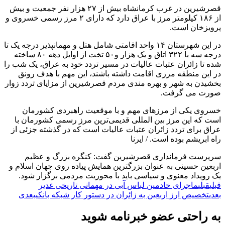
قصرشیرین در غرب کرمانشاه بیش از ۲۷ هزار نفر جمعیت و بیش
از ۱۸۶ کیلومتر مرز با عراق دارد که دارای ۲ مرز رسمی خسروی و
پرویزخان است.
در این شهرستان ۱۴ واحد اقامتی شامل هتل و مهمانپذیر درجه یک تا
درجه سه با ۳۲۲ اتاق و یک هزار و۵۰ تخت از اوایل دهه ۸۰ ساخته
شده تا زائران عتبات عالیات در مسیر تردد خود به عراق، یک شب را
در این منطقه مرزی اقامت داشته باشند، این مهم با هدف رونق
بخشیدن به شهر و بهره مندی مردم قصرشیرین از مزایای تردد زوار
صورت می گرفت.
خسروی یکی از مرزهای مهم و با موقعیت راهبردی کشورمان
است که این مرز بین المللی قدیمی‌ترین مرز رسمی کشورمان با
عراق برای تردد زائران عتبات عالیات است که در گذشته جزئی از
راه ابریشم بوده است. / ایرنا
سرپرست فرمانداری قصرشیرین گفت: کنگره بزرگ و عظیم
اربعین حسینی به عنوان بزرگترین همایش پیاده روی جهان اسلام و
یک رویداد معنوی و سیاسی باید با محوریت مردمی برگزار شود.
قبلی
قبلی
ماجرای خادمین لباس آبی در مهمانی تاریخی غدیر
بعدی
تخصیص ارز اربعین به زائران در دستور کار شبکه بانکی
بعدی
به راحتی عضو خبرنامه شوید