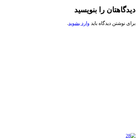
دیدگاهتان را بنویسید
برای نوشتن دیدگاه باید
وارد بشوید
.
کانون فرهنگی تبلیغی جهادی راهنمای زائر
شماره ثبت : 55382
شناسه ملی : 14012122640
موکب راهنمای زائر
شماره مجوز
1402275700
گروه جهادی راهنمای زائر
شماره ثبت
3936807014001