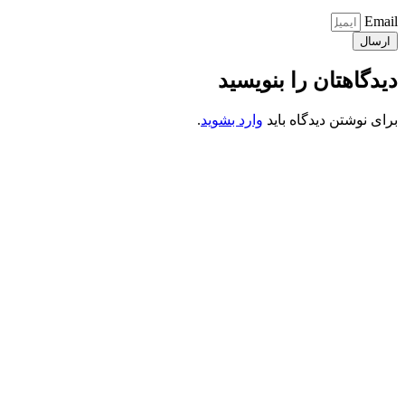
Email
ارسال
دیدگاهتان را بنویسید
برای نوشتن دیدگاه باید
وارد بشوید
.
کانون فرهنگی تبلیغی جهادی راهنمای زائر
شماره ثبت : 55382
شناسه ملی : 14012122640
موکب راهنمای زائر
شماره مجوز
1402275700
گروه جهادی راهنمای زائر
شماره ثبت
3936807014001