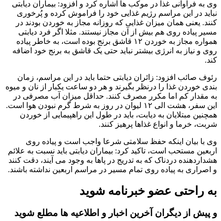
وی به فراوانی غذا در موکب ها اشاره کرد و افزود: بیماران دیابتی
نباید در این مراسم رژیم غذایی خود را فراموش کرده و پُرخوری
کنند. یعنی همان میزان غذایی که روزانه مجاز به خوردن بودند در
مسیر پیاده روی هم بیش از آن مجاز نیستند. مثلا اگر فرد دیابتی
همواره مجاز به خوردن ۱۲ قاشق برنج بوده است، به خاطر پیاده
روی و نیاز به انرژی بیشتر نباید حتی یک قاشق به برنج خود اضافه
کند.
رئوف صائب افزود: زائران دیابتی حتما باید در این مراسم، زمان
بندی خوردن غذا را درنظر بگیرند و هر دو ساعت یکبار از نان و میوه
به مقدار کم اما مکرر مصرف کنند. حداقل میزان آب مصرفی در
این سفر، هشت الی ۱۲ لیوان در روز به شرط گرم نبودن هوا است.
همچنین مبتلایان به دیابت، باید در طول این راهپیمایی از خوردن
شربت، خرما و انواع غذاها پرهیز کنند.
وی با بیان اینکه حفظ سلامتی شرعا واجب است و پیاده روی
اربعین مستحب است، تاکید کرد: بیماران دیابتی باید نسبت به علائم
هشداردهنده دردناک که به تدریج در پاها به وجود می آیند، دقت کنند
و اصراری به پیاده روی تمام مسیر در مراسم اربعین نداشته باشند.
به راحتی عضو خبرنامه شوید
و پیش از دیگران آخرین اخبار و اطلاعیه ها مطلع شوید