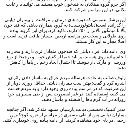
اگر جزو گروه مبتلایان به قندخون خوب هستند می توانند با رعایت
نکاتی، در این مراسم شرکت کنند.
این پزشک عمومی که دوره های درمان و مراقبت از بیماران دیابتی
را گذرانده است(دیابتولوژیست) به گروه بیماران دیابتی که قند خون
بالا با میانگین بالاتر از ۲۵۰ دارند، تاکید کرد: برای این گروه، پیاده
روی طولانی و سخت در مراسم اربعین، بسیار طاقت فرسا است و
اصلا مجاز به این کار نیستند.
وی ادامه داد: افراد دیابتی که قندخون متعادل تری دارند و مجاز به
انجام پیاده روی هستند نیز باید حتما از کفش خوب و ترجیحا از نوع
ورزشی و مارک دار بپوشند تا احتمال ایجاد زخم در پاها را کاهش
دهند.
رئوف صائب به عادت هرساله مردم عراق به ماساژ دادن زائران،
اشاره کرد و گفت: بهتر است بیماران دیابتی حداقل روزی دوبار از
این ظرفیت که در مراسم پیاده روی وجود دارد و به مردم خدمت
می کنند، استفاده کنند. در غیر اینصورت پس از طی مسیری، خود
روزانه در آب گرم پاها را شسته و ماساژ دهند.
مدیر کلینیک تخصصی دیابت پارسیان مشهد متذکر شد: اگر چنانچه
بیماران دیابتی پس از طی مسیری در مراسم اربعین، کوچکترین
زخمی در پای خود مشاهده کردند، از ادامه پیاده روی خودداری کنند.