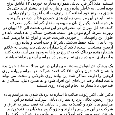
نیستند. مثلا اگر فرد دیابتی همواره مجاز به خوردن ۱۲ قاشق برنج
بوده است، به خاطر پیاده روی و نیاز به انرژی بیشتر نباید حتی یک
قاشق به برنج خود اضافه کند. رئوف صائب افزود: زائران دیابتی
حتما باید در این مراسم، زمان بندی خوردن غذا را درنظر بگیرند و
هر دو ساعت یکبار از نان و میوه به مقدار کم اما مکرر مصرف
کنند. حداقل میزان آب مصرفی در این سفر، هشت الی ۱۲ لیوان در
روز به شرط گرم نبودن هوا است. همچنین مبتلایان به دیابت، باید در
طول این راهپیمایی از خوردن شربت، خرما و انواع غذاها پرهیز کنند.
وی با بیان اینکه حفظ سلامتی شرعا واجب است و پیاده روی
اربعین مستحب است، تاکید کرد: بیماران دیابتی باید نسبت به علائم
هشداردهنده دردناک که به تدریج در پاها به وجود می آیند، دقت کنند
و اصراری به پیاده روی تمام مسیر در مراسم اربعین نداشته باشند.
یک پزشک «دیابتولوژیست» به بیماران دیابتی مبتلا به «قند خون بد»
یا همان قند خون بالای ۲۵۰ که قصد شرکت در مراسم پیاده روی
اربعین را دارند، متذکر شد: این پیاده روی طولانی و سخت می تواند
باعث ایجاد زخم در پاهای این افراد شود و به همین دلیل، مبتلایان به
قندخون بالا مجاز به انجام این پیاده روی نیستند.
دکتر علی اکبر رئوف صائب با اشاره به نزدیک شدن به مراسم پیاده
روی اربعین، نکاتی درباره بیماران دیابتی شرکت کننده در این
مراسم بیان کرد و گفت: به بیماران دیابتی که قصد سفر به عراق و
شرکت در این مراسم را دارند و جزو گروه مبتلایان به قندخون بد
هستند، توصیه می کنم اصلا در مراسم پیاده روی شرکت نکنند اما