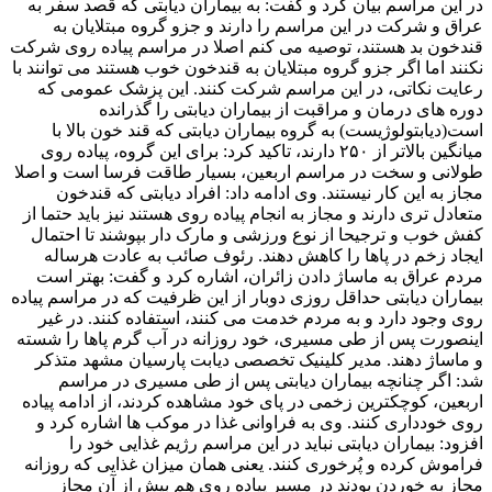
در این مراسم بیان کرد و گفت: به بیماران دیابتی که قصد سفر به
عراق و شرکت در این مراسم را دارند و جزو گروه مبتلایان به
قندخون بد هستند، توصیه می کنم اصلا در مراسم پیاده روی شرکت
نکنند اما اگر جزو گروه مبتلایان به قندخون خوب هستند می توانند با
رعایت نکاتی، در این مراسم شرکت کنند. این پزشک عمومی که
دوره های درمان و مراقبت از بیماران دیابتی را گذرانده
است(دیابتولوژیست) به گروه بیماران دیابتی که قند خون بالا با
میانگین بالاتر از ۲۵۰ دارند، تاکید کرد: برای این گروه، پیاده روی
طولانی و سخت در مراسم اربعین، بسیار طاقت فرسا است و اصلا
مجاز به این کار نیستند. وی ادامه داد: افراد دیابتی که قندخون
متعادل تری دارند و مجاز به انجام پیاده روی هستند نیز باید حتما از
کفش خوب و ترجیحا از نوع ورزشی و مارک دار بپوشند تا احتمال
ایجاد زخم در پاها را کاهش دهند. رئوف صائب به عادت هرساله
مردم عراق به ماساژ دادن زائران، اشاره کرد و گفت: بهتر است
بیماران دیابتی حداقل روزی دوبار از این ظرفیت که در مراسم پیاده
روی وجود دارد و به مردم خدمت می کنند، استفاده کنند. در غیر
اینصورت پس از طی مسیری، خود روزانه در آب گرم پاها را شسته
و ماساژ دهند. مدیر کلینیک تخصصی دیابت پارسیان مشهد متذکر
شد: اگر چنانچه بیماران دیابتی پس از طی مسیری در مراسم
اربعین، کوچکترین زخمی در پای خود مشاهده کردند، از ادامه پیاده
روی خودداری کنند. وی به فراوانی غذا در موکب ها اشاره کرد و
افزود: بیماران دیابتی نباید در این مراسم رژیم غذایی خود را
فراموش کرده و پُرخوری کنند. یعنی همان میزان غذایی که روزانه
مجاز به خوردن بودند در مسیر پیاده روی هم بیش از آن مجاز