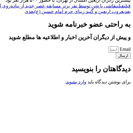
بیشترین زائران اربعین امسال از تهران، با حضور ۵۰۰ هزار نفر بود.
قبلی
قبلی
نقاشی با شِن توسط نفر برتر مسابقه عصر جدید از پیاده‌روی 
بعدی
غروب اربعین و گنبد زیبای حرم امام حسین (ع)
بعدی
به راحتی عضو خبرنامه شوید
و پیش از دیگران آخرین اخبار و اطلاعیه ها مطلع شوید
Email
ارسال
دیدگاهتان را بنویسید
برای نوشتن دیدگاه باید
وارد بشوید
.
کانون فرهنگی تبلیغی جهادی راهنمای زائر
شماره ثبت : 55382
شناسه ملی : 14012122640
موکب راهنمای زائر