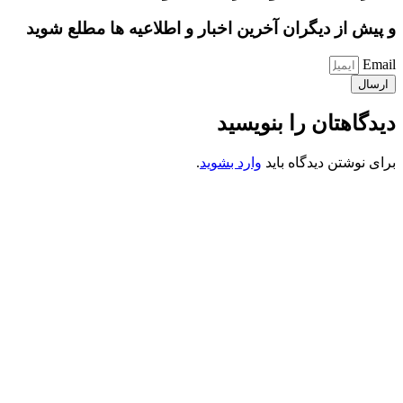
و پیش از دیگران آخرین اخبار و اطلاعیه ها مطلع شوید
Email
ارسال
دیدگاهتان را بنویسید
برای نوشتن دیدگاه باید
وارد بشوید
.
کانون فرهنگی تبلیغی جهادی راهنمای زائر
شماره ثبت : 55382
شناسه ملی : 14012122640
موکب راهنمای زائر
شماره مجوز
1402275700
گروه جهادی راهنمای زائر