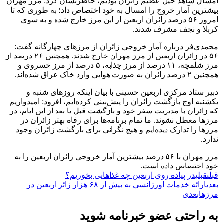
امسال شاهد خیل عظیم زائران بودیم، خاطرنشان کرد: مرز مهران
بیشترین آمار خروج را امسال به خود اختصاص داد؛ به طوری که تا
امروز ۵۶ درصد زائران اربعین از این مرز خارج شده و به سوی
کربلا و نجف مشرف شدند.
محمدی‌فر درباره آمار خروجی زائران از مرزهای چهارگانه گفت:
۵۶ در زائران اربعین از مرز مهران خارج شدند. همچنین ۲۶ درصد از
مرز شلمچه، ۱۱ درصد از مرز چذابه، ۵ درصد از مرز خسروی و
همچنین ۲ درصد زائران به صورت هوایی وارد خاک عراق شده‌اند.
دبیر ستاد مرکزی اربعین حسینی با بیان اینکه روزهای شنبه و
یکشنبه اوج بازگشت زائران را پیش‌بینی کرده‌ایم، افزود: امیدواریم
که زائران با مدیریت سفر خود و بازگشت قبل یا بعد از این ایام، در
مرزها معطل نشوند. ما تمام برنامه‌ها برای رفاه بهتر زائران در
مرزها را تدارک دیده‌ایم و هیچ نگرانی برای بازگشت زائران وجود
ندارد.
مرز مهران با ۵۶ درصد بیشترین آمار خروجی زائران اربعین را به
خود اختصاص داده است.
قبلی
قبلی
در پیاده روی اربعین چه غذاهایی بخوریم؟
بعدی
ارائه خدمات اورژانسی به بیش از ۶۸ هزار زائر اربعین در
مرز‌ها
بعدی
به راحتی عضو خبرنامه شوید