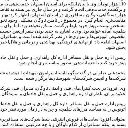
و برگشت خدمات‌دهی انجام گرفت و در سال جاری نیز بسته به تقاضای 
هزار دستگاهی ناوگان مسافربری در استان اصفهان، اظهار کرد: بهتر ا
مناسب‌تری انجام گیرد. در مجموع در تامین ناوگان مشکلی وجود نخواهد
مشخص نیست، پیش‌خرید بلیط برگشت ممکن نخواهد بود، اما برای مسیر
شلمچه آماده خواهد بود. وی با اشاره به جدید بودن سفر اربعین حسی
مخصوص اتوبوس‌ها و سواری‌ها در نظر گرفته شده است و مسافران می‌ت
اصفهان ادامه داد: از نهادهای فرهنگی، بهداشتی و درمانی و هلال‌احمر
پخش شود.
ریيس اداره حمل و نقل مسافر اداره کل راهداری و حمل و نقل جاده‌
پیش‌خرید کنند تا خدمات‌دهی به‌طور مناسب‌تری انجام شود.
محمدعلی صلواتی در گفت‌وگو با ایسنا، پیرامون تمهیدات اندیشیده شد
شرکت‌ها و انجمن شرکت‌های شهرستان‌ها برگزار شده است.
وی افزود: در بحث کنترل‌های فنی و ایمنی ناوگان، مدیران فنی شرکت
علاوه بر آن، ناظران اداره راهداری و حمل و نقل جاده‌ای و نمايندگان
ریيس اداره حمل و نقل مسافر اداره کل راهداری و حمل و نقل جاده‌ای
اتوبوس را به مقاصد مرزهاى شلمچه و چزابه در زمان مورد نظر خود با مراجعه به پايگاه اي
صلواتی افزود: سایت‌های فروش اینترنتی بلیط شرکت‌های مسافربری 
بسته به اینکه مسافران از کدام ناوگان و با چه ظرفیتی استفاده کنند، قیمت‌ها از 60 تا 110 هزار تومان 