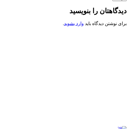
دیدگاهتان را بنویسید
برای نوشتن دیدگاه باید
وارد بشوید
.
کانون فرهنگی تبلیغی جهادی راهنمای زائر
شماره ثبت : 55382
شناسه ملی : 14012122640
موکب راهنمای زائر
شماره مجوز
1402275700
گروه جهادی راهنمای زائر
شماره ثبت
3936807014001