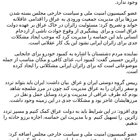
وجود ندارد.
عضو کمیسیون امنیت ملی و سیاست خارجی مجلس بسته شدن
مرزها برای مدیریت جمعیت ورودی به عراق را اقدامی عاقلانه
خواند و تصریح کرد: مسئولیت زائران در خاک عراق بر عهده دولت
عراق است و برای پیشگیری از وقوع حوادث ناشی از ازدحام
انسانی باید این حماسه را مدیریت کرد که موجب ایجاد مشکلات
جدی برای زائران ایرانی نشود این یک کار عقلانی است.
نماینده مردم دشتستان با اشاره به کمبود خودرو برای جابجایی
زائرین حسینی گفت: کمبود آب، غذای کافی و مکان مناسب از جمله
موضوعاتی است که برای زائران ایرانی مشکلاتی را ایجاد کرده
است.
رییس گروه دوستی ایران و عراق بیان داشت: ایران باید بتواند تردد
و سفر زائران را به عراق مدیریت کند چون در مرز شلمچه شاهد
بودم که طرف عراقی از مدیریت و تردد وسایل حمل و نقل در
مرزهایشان عاجز بود و مشکلات جدی در این زمینه وجود داشت.
وی افزود: در این شرایط باید به دولت عراق کمک کنیم و مسیر تردد
زائرین را تسهیل کنیم و با مدیریت این حماسه، اجازه برزو حادثه را
ندهیم.
عضو کمیسیون امنیت ملی و سیاست خارجی مجلس اضافه کرد:
مشکلات زائرین در بخش مرزی ایران نسبت به عراق کمتر است