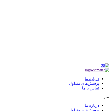
شناسه ملی : 14012122640
موکب راهنمای زائر
شماره مجوز
1402275700
گروه جهادی راهنمای زائر
شماره ثبت
3936807014001
درباره ما
پرسش‌های متداول
تماس با ما
منو
درباره ما
پرسش‌های متداول