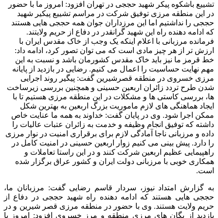
تشییع باشکوه پیکر شهید حججی در تهران افزود: امروز ما با حضور
در این منطقه مرزی توفیق شرکت در مراسم تشییع پیکیر شهید
حججی را نداشتیم اما این مرزداران جوان همه حججی هایی هستند
که ادامه دهنده راه این شهید گرانقدر در دفاع از حریم ولایتند.
فرمانده مرزبانی با اعلام اینکه یک وجب از خاک مقدس ایران با
ارزش تر از هر چیز مادی است که می توان تصور کرد، ادامه داد:
خط قرمز ما نیز باید خاک مقدس کشورمان باشد و نسبت به این
مهم نهایت حساسیت را اعمال می کنیم. رضایی در بازدید از پایانه
مرزی خسروی در منطقه قصرشیرین گفت: پیگیر روند اجرایی
شدن طرح تردد زائران اربعین حسینی و همچنین بررسی زیرساخت
ها، بررسی کاستی ها و مشکلات در این منطقه مرزی هستیم تا با
ایجاد هماهنگی های لازم ماموریت بزرگ اربعین به بهترین شکل
ممکن اجرا شود. وی در پایان گفت: خداوند به همه ما عنایت خاص
داشته که توفیق انجام وظیفه و خدمت به زائران عتبات عالیات را
داده و مرزبانی ناجا آمادگی لازم برای برقراری امنیت در نوار مرزی
را دارد. پیش بینی می کنیم زوار اربعین حسینی در امنیت کامل در
راهپیمایی عظیم اربعین شرکت کنند و در این راستا تعاملات و
همکاری خوبی با مرزبانی دولت ایران و کشور عراق برگزار شده
است.
به گزارش امتداد نیوز، سردار قاسم رضایی گفت: مرزبانان ما،
حججی هایی هستند که ادامه دهنده راه شهید حججی در دفاع از
حریم ولایت هستند. وی با حضور در منطقه مرزی قصر شیرین و در
بازدید از یگان های مرزی منطقه و مرز خسروی افزود: امروز با