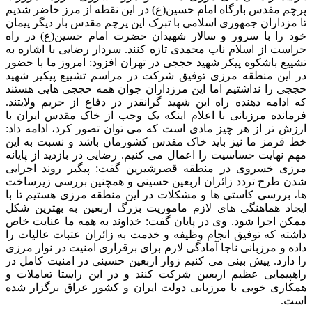
پرچم مقدس بارگاه امام حسین(ع) در این نقطه از مرز حاضر شدیم
تا مزداران جمهوری اسلامی با تبرک این پرچم مقدس بار دیگر پیمان
خود را با سرور و سالار شهیدان حضرت امام حسین(ع) در راه
حراست از اسلام ناب محمدی تازه کنند. سردار رضایی با اشاره به
تشییع باشکوه پیکر شهید حججی در تهران افزود: امروز ما با حضور
در این منطقه مرزی توفیق شرکت در مراسم تشییع پیکیر شهید
حججی را نداشتیم اما این مرزداران جوان همه حججی هایی هستند
که ادامه دهنده راه این شهید گرانقدر در دفاع از حریم ولایتند.
فرمانده مرزبانی با اعلام اینکه یک وجب از خاک مقدس ایران با
ارزش تر از هر چیز مادی است که می توان تصور کرد، ادامه داد:
خط قرمز ما نیز باید خاک مقدس کشورمان باشد و نسبت به این
مهم نهایت حساسیت را اعمال می کنیم. رضایی در بازدید از پایانه
مرزی خسروی در منطقه قصرشیرین گفت: پیگیر روند اجرایی
شدن طرح تردد زائران اربعین حسینی و همچنین بررسی زیرساخت
ها، بررسی کاستی ها و مشکلات در این منطقه مرزی هستیم تا با
ایجاد هماهنگی های لازم ماموریت بزرگ اربعین به بهترین شکل
ممکن اجرا شود. وی در پایان گفت: خداوند به همه ما عنایت خاص
داشته که توفیق انجام وظیفه و خدمت به زائران عتبات عالیات را
داده و مرزبانی ناجا آمادگی لازم برای برقراری امنیت در نوار مرزی
را دارد. پیش بینی می کنیم زوار اربعین حسینی در امنیت کامل در
راهپیمایی عظیم اربعین شرکت کنند و در این راستا تعاملات و
همکاری خوبی با مرزبانی دولت ایران و کشور عراق برگزار شده
است.