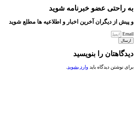
به راحتی عضو خبرنامه شوید
و پیش از دیگران آخرین اخبار و اطلاعیه ها مطلع شوید
Email
ارسال
دیدگاهتان را بنویسید
برای نوشتن دیدگاه باید
وارد بشوید
.
کانون فرهنگی تبلیغی جهادی راهنمای زائر
شماره ثبت : 55382
شناسه ملی : 14012122640
موکب راهنمای زائر
شماره مجوز
1402275700