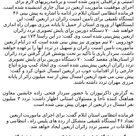
امنیتی و ترافیکی تدوین شده است و برنامه‌ریزیهای لازم برای
اجرای موفقیت مأموریت اربعین در سال جاری اندیشیده شده است.
فرمانده انتظامی استان ایلام در ادامه با اشاره به پیش بینی ۴۶
ایستگاه تلفیقی برای تامین امنیت زائران در اربعین گفت: این
ایستگاهها از ورودی استان از حمیل تا پایانه مرزی مهران راه اندازی
خواهند شد. ۷۰ دستگاه دوربین برای پایش تصویری تردد زائران
اربعین پیش‌بینی شده است وی گفت: در این راستا ۱۷۳ تیم
خودرویی ۷۰ تیم موتوری نیز پیش بینی شده است که در ایام اربعین
مأموریت تامین امنیت زائران و تسهیل در تردد آنها را برعهده خواهند
داشت. سردار یاری با تاکید بر تحت پوشش قرار گرفتن تردد زائران
از استان‌های مقصد گفت‌: ۷۰ دستگاه دوربین برای پایش تصویری
تردد زائران اربعین پیش‌بینی شده است. وی ایجاد کمپ ویژه اتباع
خارجی را از اقدامات خوب در اربعین امسال عنوان کرد و گفت:
پیش بینی می شود اربعین امسال بیش از سه میلیون زائر از پایانه
مرزی مهران تردد داشته باشند.
به گزارش ذاکرنیوزان با حضور سردار فتحی زاده جانشین معاون
هماهنگ کننده ناجا و مسئولان استانی اظهار داشت: تردد ۳ میلیون
نفر امسال در اربعین از مهران پیش بینی شده است.
فرمانده انتظامی استان ایلام گفت: برای اجرای ماموریت اربعین
تعداد ۴۶ ایستگاه تلفیقی متشکل از رده های پلیس راه ، انتظامی و
اطلاعات در مسیر تردد زائران اربعین ایجاد خواهد شد.