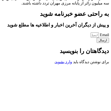
سه میلیون زائر از پایانه مرزی مهران تردد داشته باشند.
به راحتی عضو خبرنامه شوید
و پیش از دیگران آخرین اخبار و اطلاعیه ها مطلع شوید
Email
ارسال
دیدگاهتان را بنویسید
برای نوشتن دیدگاه باید
وارد بشوید
.
کانون فرهنگی تبلیغی جهادی راهنمای زائر
شماره ثبت : 55382
شناسه ملی : 14012122640
موکب راهنمای زائر
شماره مجوز