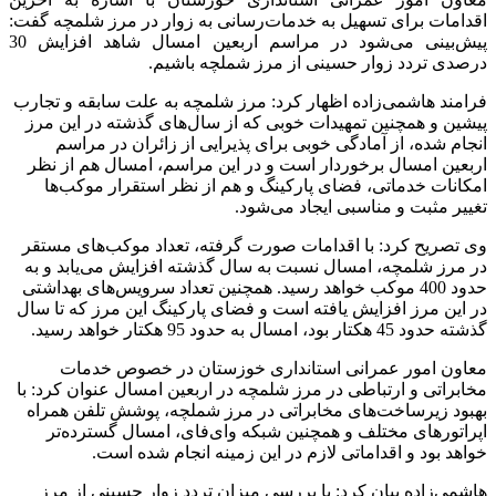
اقدامات برای تسهیل به خدمات‌رسانی به زوار در مرز شلمچه گفت:
پیش‌بینی می‌شود در مراسم اربعین امسال شاهد افزایش 30
درصدی تردد زوار حسینی از مرز شملچه باشیم.
فرامند هاشمی‌زاده اظهار کرد: مرز شلمچه به علت سابقه و تجارب
پیشین و همچنین تمهیدات خوبی که از سال‌های گذشته در این مرز
انجام شده، از آمادگی خوبی برای پذیرایی از زائران در مراسم
اربعین امسال برخوردار است و در این مراسم، امسال هم از نظر
امکانات خدماتی، فضای پارکینگ و هم از نظر استقرار موکب‌ها
تغییر مثبت و مناسبی ایجاد می‌شود.
وی تصریح کرد: با اقدامات صورت گرفته، تعداد موکب‌های مستقر
در مرز شلمچه، امسال نسبت به سال گذشته افزایش می‌یابد و به
حدود 400 موکب خواهد رسید. همچنین تعداد سرویس‌های بهداشتی
در این مرز افزایش یافته است و فضای پارکینگ این مرز که تا سال
گذشته حدود 45 هکتار بود، امسال به حدود 95 هکتار خواهد رسید.
معاون امور عمرانی استانداری خوزستان در خصوص خدمات
مخابراتی و ارتباطی در مرز شلمچه در اربعین امسال عنوان کرد: با
بهبود زیرساخت‌های مخابراتی در مرز شملچه، پوشش تلفن همراه
اپراتورهای مختلف و همچنین شبکه وای‌فای، امسال گسترده‌تر
خواهد بود و اقداماتی لازم در این زمینه انجام شده است.
هاشمی‌زاده بیان کرد: با بررسی میزان تردد زوار حسینی از مرز