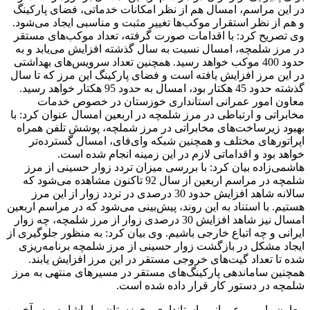
در این مراسم، امسال هم از نظر امکانات خدماتی، فضای پارکینگ
و هم از نظر استقرار موکب‌ها تغییر مثبت و مناسبی ایجاد می‌شود.
وی تصریح کرد: با اقدامات صورت گرفته، تعداد موکب‌های مستقر
در مرز شلمچه، امسال نسبت به سال گذشته افزایش می‌یابد و به
حدود 400 موکب خواهد رسید. همچنین تعداد سرویس‌های بهداشتی
در این مرز افزایش یافته است و فضای پارکینگ این مرز که تا سال
گذشته حدود 45 هکتار بود، امسال به حدود 95 هکتار خواهد رسید.
معاون امور عمرانی استانداری خوزستان در خصوص خدمات
مخابراتی و ارتباطی در مرز شلمچه در اربعین امسال عنوان کرد: با
بهبود زیرساخت‌های مخابراتی در مرز شملچه، پوشش تلفن همراه
اپراتورهای مختلف و همچنین شبکه وای‌فای، امسال گسترده‌تر
خواهد بود و اقداماتی لازم در این زمینه انجام شده است.
هاشمی‌زاده بیان کرد: با بررسی میزان تردد زوار حسینی از مرز
شلمچه در مراسم اربعین از سال 92 تاکنون مشاهده می‌شود که
سالانه شاهد افزایش حدود 30 درصدی در تردد زوار از این مرز
هستیم. با استناد به این روند، پیش‌بینی می‌شود که در مراسم اربعین
امسال نیز شاهد افزایش 30 درصدی زوار از مرز شلمچه، چه زوار
ایرانی و چه اتباع خارجی باشیم. وی بیان کرد: به منظور جلوگیری از
ایجاد مشکل در بازگشت زوار حسینی از مرز شلمچه برنامه‌ریزی
شده تا تعداد گیت‌های خروجی مستقر در این مرز افزایش یابند.
همچنین ساماندهی پارکینگ‌های مستقر در مسیرهای منتهی به مرز
شلمچه در دستور کار قرار داده شده است.
معاون امور عمرانی استانداری خوزستان با اشاره به آخرین