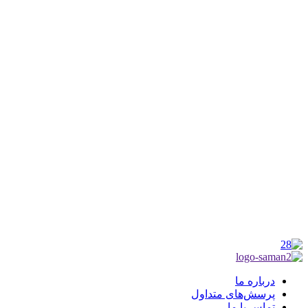
کانون فرهنگی تبلیغی جهادی راهنمای زائر
شماره ثبت : 55382
شناسه ملی : 14012122640
موکب راهنمای زائر
شماره مجوز
1402275700
گروه جهادی راهنمای زائر
شماره ثبت
3936807014001
درباره ما
پرسش‌های متداول
تماس با ما