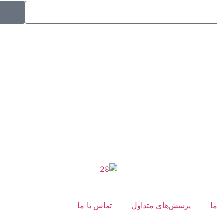
موکب راهنمای زائر
شماره مجوز
1402275700
ما
پرسش‌های متداول
تماس با ما