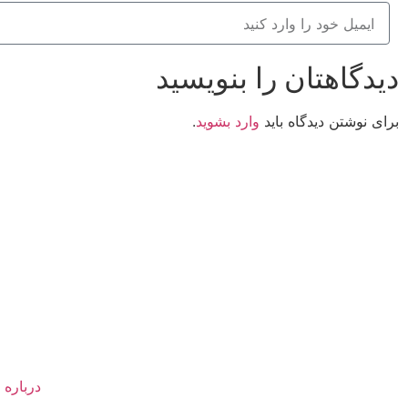
دیدگاهتان را بنویسید
برای نوشتن دیدگاه باید
وارد بشوید
.
کانون فرهنگی تبلیغی جهادی راهنمای زائر
شماره ثبت : 55382
شناسه ملی : 14012122640
درباره 