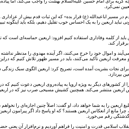
ر چه گریه برای امام حسین علیه‌السلام بهشت را واجب می‌کند، اما پیاد
یین نمی‌کرد.
 در مسیر اباعبدالله (ع) قرار بده» که این ثبات قدم بیش از عزاداری 
زیونی نباید اربعین را به یک احساس خوب تقلیل دهیم، بلکه باید اینگونه 
ن باید از کلمه وفاداری استفاده کنیم افزود: اربعین حماسه‌ای است که 
رقرار کند.
می‌آیند و اموال خود را خرج می‌کنند، اگر آینده مهدوی را مدنظر نداشت
معرفت اربعین تأکید می‌کنند، باید در مسیر ظهور تلاش کنیم که دراین 
 و برای نجات بشریت آمده است، تصریح کرد: اربعین الگوی سبک زندگی
ین بپردازد.
ز کشورهای دیگر به ویژه اروپا به پیاده‌روی اربعین دعوت کنیم که در ا
اربعین منتشر می‌کند. همچنین کشیش مسیحی صرب نیز که در اربعین
لیغ اربعین را به شما خواهد داد، او گفت: اصلاً چنین اجازه‌ای را نخوا
چرا مانع از انعکاس اربعین هستند؟ که او پاسخ داد اگر پیرامون ارب
دگذشتگی رقم می‌خورد.
قلاب اسلامی قدرت و امنیت را فراهم آوردیم و نرم‌افزار آن یعنی حض