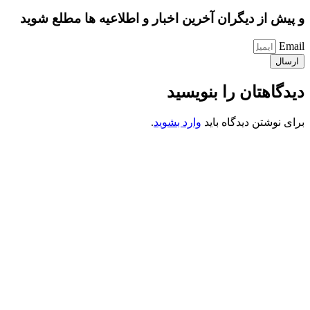
و پیش از دیگران آخرین اخبار و اطلاعیه ها مطلع شوید
Email
ارسال
دیدگاهتان را بنویسید
برای نوشتن دیدگاه باید
وارد بشوید
.
کانون فرهنگی تبلیغی جهادی راهنمای زائر
شماره ثبت : 55382
شناسه ملی : 14012122640
موکب راهنمای زائر
شماره مجوز
1402275700
گروه جهادی راهنمای زائر