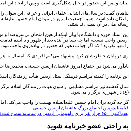
لبنان و یمن این حضور در حال شکل‌گیری است و پس از ایجاد این امن
پناهیان گفت: در سال‌های ابتدایی علمای ایرانی و عراقی این سؤال 
را تکان داده است. همین جمعیت امروز در میدان امام حسین علیه‌السلا
رسانه ملی در آن نقشی نداشتند.
این استاد حوزه و دانشگاه با بیان اینکه اربعین امتحان بی‌سروصدا و
اربعین واجب نیست، اما چه بسا در آینده بعد از ظهور و یا آینده قیا
را مهیا نکردید؟ که اگر جواب دهیم که حضور در پیاده‌روی واجب نبو
وی در پایان خاطرنشان کرد: پیشنهاد می‌کنم افرادی که امسال به هر د
یادآور می‌شود در اجتماع امروز عاشقان اربعین حسینی، محمدرضا حاتمی، قاری ممتاز قرآن به قرائت کلام
این برنامه را کمیته مراسم فرهنگی ستاد اربعین هیأت رزمندگان اسلام
سال گذشته نیز مراسم مشابهی از سوی هیأت رزمندگان اسلام برگزار
(ع) در شهرری برگزار می‌شود.
گر چه گریه برای امام حسین علیه‌السلام بهشت را واجب می‌کند، اما پی
قبلی
قبلی
​دومین اجتماع بزرگ عاشقان اربعین حسینی .
بعدی
اکنون ۶۵۰ هزار نفر برای راهپیمایی اربعین در سامانه سماح ثبت نام کرده‌اند.
به راحتی عضو خبرنامه شوید