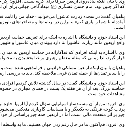
وی با بیان اینکه پیاده‌روی اربعین صرفاً برای گریه نیست، افزود: اگ
که اگر چنین بود، امام حسن عسگری (ع) میعادگاهی جهانی برای آن تع
پناهیان گفت: در سجده زیارت عاشورا می‌خوانید «خدایا من را ثابت قدم
آماده‌ام تا شما را یاری کنم» بنابراین در برنامه‌ها و مصاحبه‌های تلوی
است.
این استاد حوزه و دانشگاه با اشاره به اینکه برای تعریف حماسه اربعی
واقع اربعین مانند زیارت عاشورا بنا دارد پیوندی میان عاشورا و ظهور ب
وی با اشاره به اینکه افرادی که فداکارانه در حماسه اربعین به میدان 
قرار گیرد، لذا زمانی که مقام معظم رهبری بر غنا بخشیدن به محتوا و 
پناهیان با بیان اینکه اربعین مسلکی فرادینی و فرامذهبی شده است
را با سایر تمدن‌ها از جمله تمدن غربی ملاحظه کند، باید به بررسی اربع
این استاد حوزه و دانشگاه گفت: در سال گذشته تلاش کردیم افرادی را ا
حماسه بزرگ، بعد از آن هر هفته یک پست در فضای مجازی در خصوص 
مشاهدات خود است.
وی افزود: من از آن مستندساز اسپانیایی سؤال کردم آیا اروپا اجازه تب
پرتاب گوجه فرنگی به یکدیگر و یا مسابقات گاوبازی منعکس می‌شود، 
چیز بر اثر منفعت مالی است، اما در اربعین همه چیز براساس از خو
وی افزود: هم‌اکنون ما در حال رقم زدن جهان هستیم. ما به واسطه ان