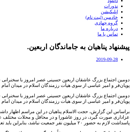
دانلود
نذورات
اپلیکیشن
خادمین (ثبت نام)
گروه جهادی
درباره ما
تماس با ما
پیشنهاد پناهیان به جاماندگان اربعین.
2019-09-28
دومین اجتماع بزرگ عاشقان اربعین حسینی عصر امروز با سخنرانی حج
پویان‌فر و امیر عباسی از سوی هیأت رزمندگان اسلام در میدان امام 
دومین اجتماع بزرگ عاشقان اربعین حسینی عصر امروز با سخنرانی حج
پویان‌فر و امیر عباسی از سوی هیأت رزمندگان اسلام در میدان امام 
براساس این گزارش، حجت الاسلام پناهیان در این مراسم اظهار داشت: م
عزاداری صورت گیرد، در روز عاشورا و در محافل و محلات مختلف عزادا
پاسداشت لازم به حضور ۲۰ میلیون نفر جمعیت نباشد، بنابراین باید تعاریف و ادبیات دقیق‌تری از حماسه اربعین به جهانیان منتقل کنیم.